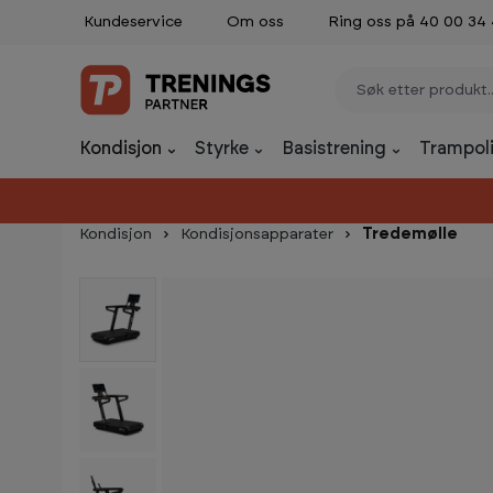
Kundeservice
Om oss
Ring oss på 40 00 34
p til innhold
Gå til søk
Gå til navigasjon
Kondisjon
Styrke
Basistrening
Trampoli
Kondisjon
Kondisjonsapparater
Tredemølle
Hopp over bildegalleri