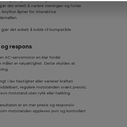
ør det enkelt å variere treningen og holde
AnyRun åpner for interaktive
edemøllen.
jør det enkelt å koble til kompatible
 og respons
en AC-servomotor en klar fordel
målet er nøyaktighet. Dette skyldes at
ping.
gt i lav hastighet eller varierer kraften
ddelbart, regulere motstanden svært presist,
evn motstand uten rykk eller hakking.
esultatet er en mer presis og responsiv
 som motstanden oppleves jevn og kontrollert