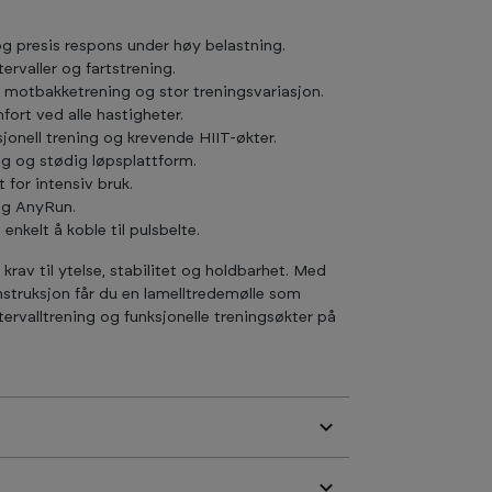
og presis respons under høy belastning.
tervaller og fartstrening.
v motbakketrening og stor treningsvariasjon.
ort ved alle hastigheter.
jonell trening og krevende HIIT-økter.
gg og stødig løpsplattform.
 for intensiv bruk.
og AnyRun.
nkelt å koble til pulsbelte.
 krav til ytelse, stabilitet og holdbarhet. Med
nstruksjon får du en lamelltredemølle som
tervalltrening og funksjonelle treningsøkter på