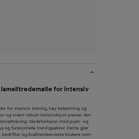
l lamelltredemølle for intensiv
klet for intensiv trening, høy belastning og
tor og svært robust konstruksjon passer den
intervalltrening. Sledefunksjon med push- og
ng og funksjonelle treningsøkter. Dette gjør
re, bedrifter og kvalitetsbevisste brukere som