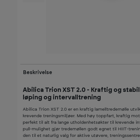
NYHET
Beskrivelse
Abilica Trion XST 2.0 -
Kraftig og stabi
løping og intervalltrening
Abilica Trion XST 2.0 er en kraftig lamelltredemølle utvi
krevende treningsmiljøer. Med høy toppfart, kraftig mo
perfekt til alt fra lange utholdenhetsøkter til krevende 
pull-mulighet gjør tredemøllen godt egnet til HIIT-treni
den til et naturlig valg for aktive utøvere, treningssent