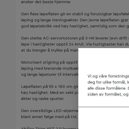
ønsker det beste hjemme.
Den flate løpeflaten gir en stabil og forutsigbar løpsføle
løping og lange treningsøkter. Den jevne løpeflaten gjø
god løpeteknikk ved høy hastighet, samtidig som den gir
Den sterke AC-servomotoren på 3 HK leverer jevn drift 
løpe i hastigheter opptil 24 km/t. Via hurtigtaster kan d
at du trenger å trykke på mange knapper.
Motorisert stigning på opptil 15 % gir stor treningsvari
løping med krevende motbakkeintervaller. Tredemøllen pa
og lange løpeturer til intervaller, motbakketrening og 
Vi og våre forretning
deg for ulike formål, 
Løpeflaten på 55 x 160 cm gir god bevegelsesfrihet og 
alle disse formålene.
høy hastighet. Med en vekt på hele 248,5 kg får du en sv
siden av formålet, og 
økter og raske spurter.
Den oversiktlige LED-skjermen gir deg all informasjon d
blant annet følge med på tid, hastighet, distanse, puls o
Abilica Trion XST 2.0 leveres med 36 forhåndsinnstilte