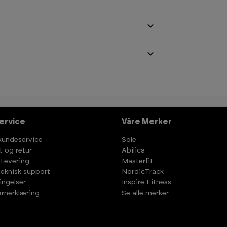
ervice
Våre Merker
kundeservice
Sole
t og retur
Abilica
 Levering
Masterfit
teknisk support
NordicTrack
ingelser
Inspire Fitness
rnerklæring
Se alle merker