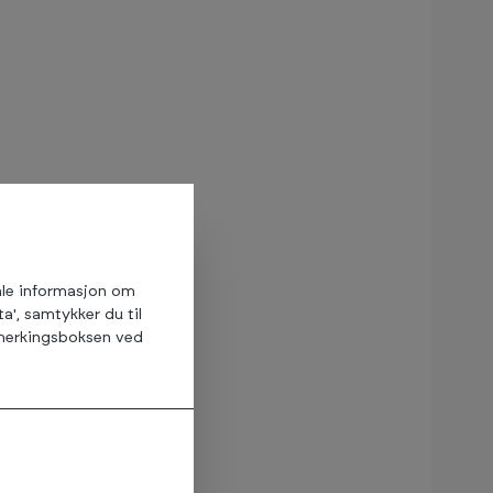
amle informasjon om
ta', samtykker du til
avmerkingsboksen ved