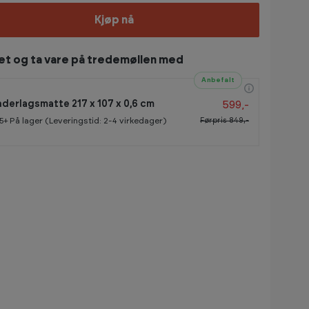
Kjøp nå
et og ta vare på tredemøllen med
Anbefalt
599,-
derlagsmatte 217 x 107 x 0,6 cm
Førpris
849,-
5+
På lager (Leveringstid: 2-4 virkedager)