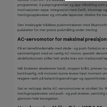
programmer, 3 pulsprogrammer og app-tilkobling som gj
motivasjonen oppe. Integrasjon med Zwift, Kinomap og 
treningsopplevelser og virtuelle løperuter direkte fra tr
Den innebygde trådløse pulsmottakeren med Bluetooth g
pulsbelter for mer presis pulsmåling under trening.
AC-servomotor for maksimal presisjon
På en lamelltredemølle med slede- og push-funksjon er 
sammenlignet med en vanlig AC-motor, spesielt dersom 
sledefunksjonen stiller helt andre krav enn tradisjonell lø
Når brukeren akselererer hardt, stopper brått, presser tun
kontinuerlig, må motoren kunne levere høyt moment umi
reagere raskt på belastningsendringer og opprettholde j
Det er nettopp dette AC-servomotorer er utviklet for. R
treningsopplevelse ved push- og pull-øvelser, samtidig
gjennom hele bevegelsen.