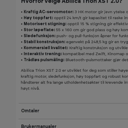
Hvorfor velge
Abilica Trion XST 2.0?
•
Kraftig AC-servomotor:
3 HK motor gir jevn ytelse 
•
Høy toppfart:
opptil 24 km/t gir kapasitet til raske in
•
Motorisert stigning:
opptil 15 % stigning gir effekti
•
Stor løpeflate:
55 x 160 cm gir god plass og høy komf
•
Sledefunksjon:
push- og pull-funksjon åpner for funks
•
Stabil konstruksjon:
egenvekt på 248,5 kg gir en try
•
Kommersiell kvalitet:
Kraftig konstruksjon og utviklet
•
Interaktiv trening:
kompatibel med Zwift, Kinomap 
•
Trådløs pulsmåling:
Bluetooth-pulsmottaker gjør det e
Abilica Trion XST 2.0 er utviklet for deg som stiller høye
kraftig motor, sledefunksjon, høy toppfart og robust ko
håndterer alt fra lange utholdenhetsøkter til krevende in
høyt nivå.
Omtaler
Brukermanualer