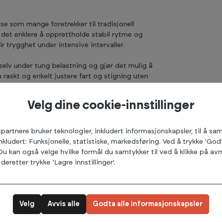
lse som mange foretrekker til tradisjonell
r det enklere å opprettholde stabil rytme og
 trygghet under intensive intervaller.
selv under tung belastning og gjør det mulig å
u raskt og enkelt justere fart og stigning uten
Velg dine cookie-innstillinger
asjon og gjør det enkelt å kombinere flat
sser godt til alt fra rolige utholdenhetsøkter
tempoøkter med fokus på pace.
spartnere bruker teknologier, inkludert informasjonskapsler, til å s
inkludert: Funksjonelle, statistiske, markedsføring. Ved å trykke 'God
høy komfort, selv for høyere løpere og ved
 Du kan også velge hvilke formål du samtykker til ved å klikke på 
ært stabil tredemølle selv under intensive
deretter trykke 'Lagre innstillinger'.
u trenger under treningsøkten. Her kan du
g stigning.
Velg
Avvis alle
Godta alle informasjonskapsler
 treningsprogrammer, 3 egendefinerte