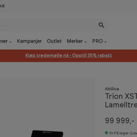
 48
ner
Kampanjer
Outlet
Merker
PRO
Kjøp tredemølle nå - Opptil 35% rabatt
Abilica
Trion XST
Lamelltr
99 999,-
5+
På lager (Le