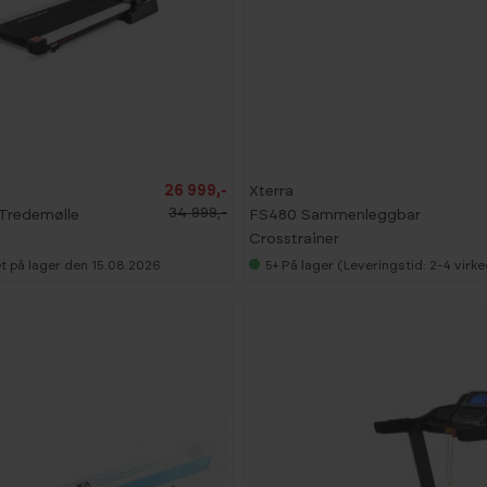
-
3
3
%
B
26 999,-
Xterra
E
34 999,-
Tredemølle
FS480 Sammenleggbar
S
T
Crosstrainer
S
E
t på lager den 15.08.2026
5+
På lager (Leveringstid: 2-4 virk
L
G
E
R