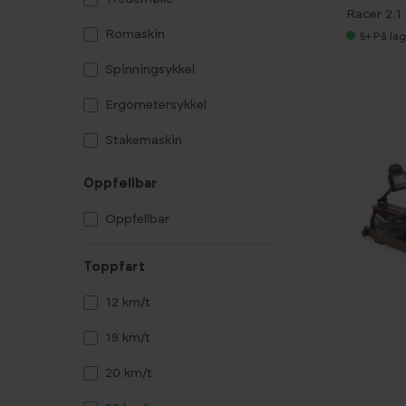
Xterra
Racer 2.1
Romaskin
5+
På lag
Spinningsykkel
Ergometersykkel
Stakemaskin
Crosstrainer /
Oppfellbar
Ellipsemaskin
Oppfellbar
Toppfart
12 km/t
19 km/t
-
4
0
20 km/t
%