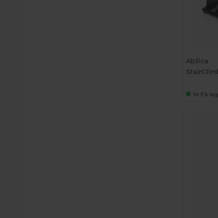
-
3
3
%
Abilica
StairClim
5+
På lag