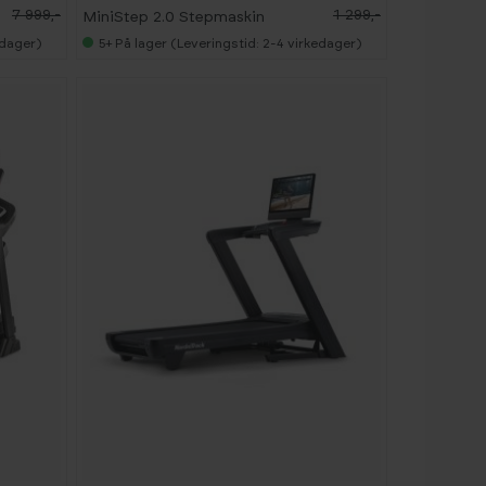
7 999,-
1 299,-
MiniStep 2.0 Stepmaskin
edager)
5+
På lager (Leveringstid: 2-4 virkedager)
-
1
5
%