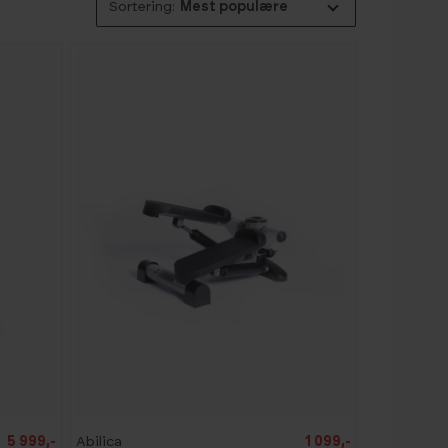
Mest populære
-
1
5
%
5 999,-
Abilica
1 099,-