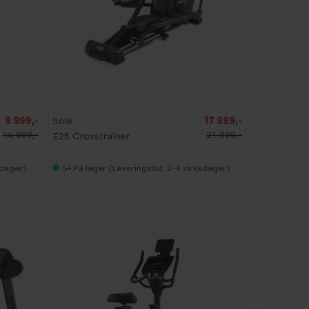
-
1
8
%
9 999,-
Sole
17 999,-
14 999,-
21 999,-
E25 Crosstrainer
edager)
5+
På lager (Leveringstid: 2-4 virkedager)