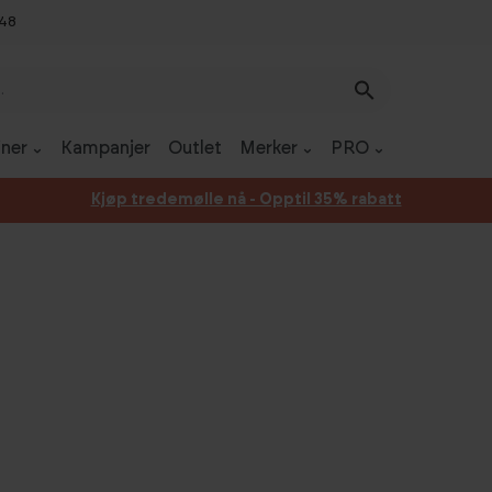
 48
ner
Kampanjer
Outlet
Merker
PRO
Kjøp tredemølle nå - Opptil 35% rabatt