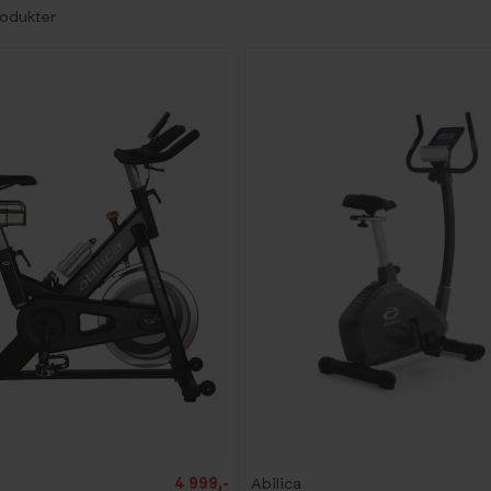
odukter
-
2
5
%
B
4 999,-
Abilica