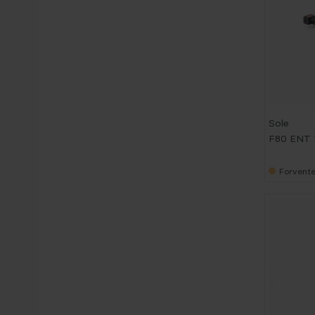
-
2
3
%
B
Sole
E
F80 ENT 
S
T
S
E
Forvente
L
G
E
R