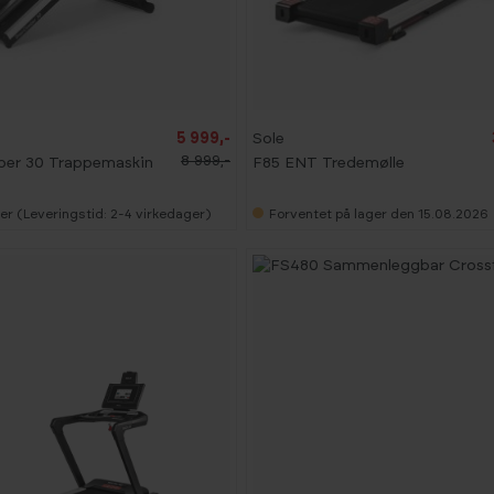
-
1
3
%
B
5 999,-
Sole
E
8 999,-
ber 30 Trappemaskin
F85 ENT Tredemølle
S
T
S
E
er (Leveringstid: 2-4 virkedager)
Forventet på lager den 15.08.2026
L
G
E
R