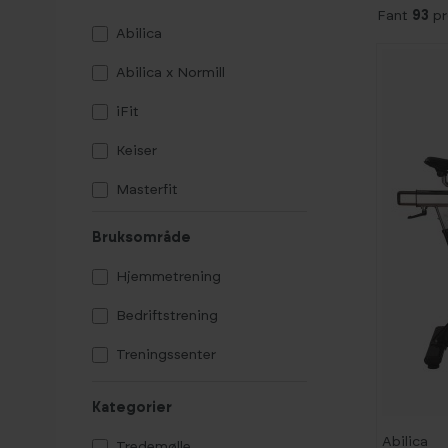
Fant
93
pr
Abilica
Abilica x Normill
iFit
Keiser
Masterfit
NordicTrack
Bruksområde
ProForm
Hjemmetrening
Schwinn Fitness
Bedriftstrening
Sole
Treningssenter
-
3
8
Spirit
%
Kategorier
STEPR
Abilica
Tredemølle