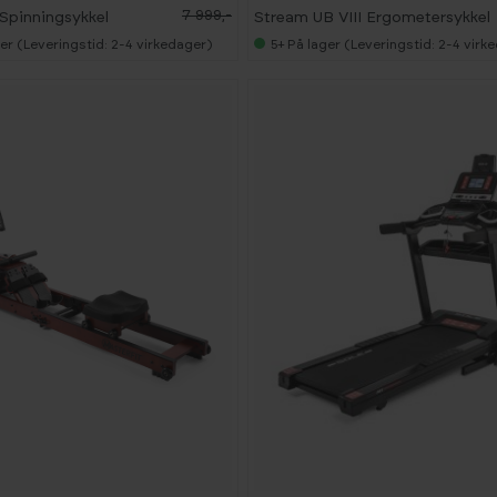
E
7 999,-
 Spinningsykkel
Stream UB VIII Ergometersykkel
S
T
er (Leveringstid: 2-4 virkedager)
5+
På lager (Leveringstid: 2-4 virk
S
E
L
G
E
R
-
2
6
%