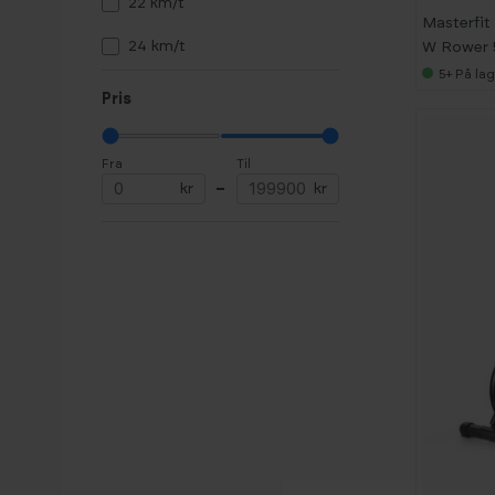
22 km/t
Masterfit
24 km/t
W Rower 
5+
På lag
30 km/t
Pris
Fra
Til
kr
–
kr
-
3
6