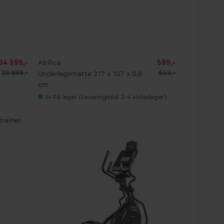
-
2
9
%
F
34 999,-
Abilica
599,-
R
39 999,-
849,-
Underlagsmatte 217 x 107 x 0,6
I
F
cm
R
A
5+
På lager (Leveringstid: 2-4 virkedager)
K
T