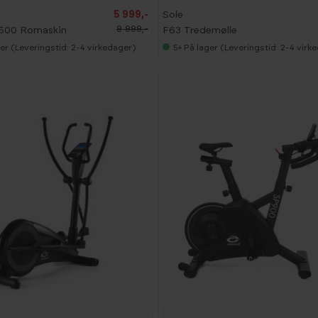
B
5 999,-
Sole
E
9 999,-
500 Romaskin
F63 Tredemølle
S
T
er (Leveringstid: 2-4 virkedager)
5+
På lager (Leveringstid: 2-4 virk
S
E
L
G
E
R
-
2
7