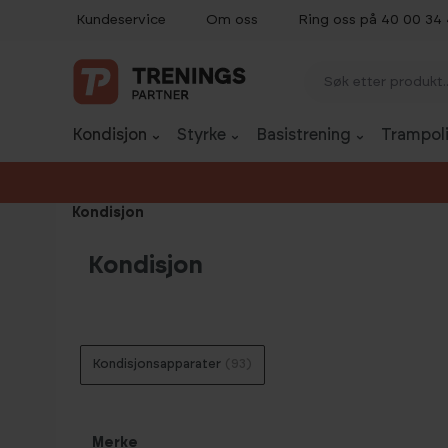
Kundeservice
Om oss
Ring oss på 40 00 34
p til innhold
Gå til søk
Gå til navigasjon
Kondisjon
Styrke
Basistrening
Trampoli
Kondisjon
Kondisjon
Kondisjonsapparater
(93)
Merke