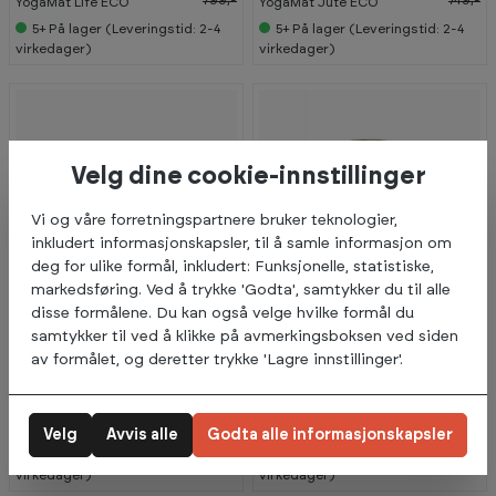
YogaMat Life ECO
YogaMat Jute ECO
5+
På lager (Leveringstid: 2-4
5+
På lager (Leveringstid: 2-4
virkedager)
virkedager)
Velg dine cookie-innstillinger
Vi og våre forretningspartnere bruker teknologier,
inkludert informasjonskapsler, til å samle informasjon om
deg for ulike formål, inkludert: Funksjonelle, statistiske,
markedsføring. Ved å trykke 'Godta', samtykker du til alle
disse formålene. Du kan også velge hvilke formål du
samtykker til ved å klikke på avmerkingsboksen ved siden
av formålet, og deretter trykke 'Lagre innstillinger'.
Abilica
Abilica
199,-
749,-
YogaMat
YogaMat Jute ECO
Velg
Avvis alle
Godta alle informasjonskapsler
5+
På lager (Leveringstid: 2-4
5+
På lager (Leveringstid: 2-4
virkedager)
virkedager)