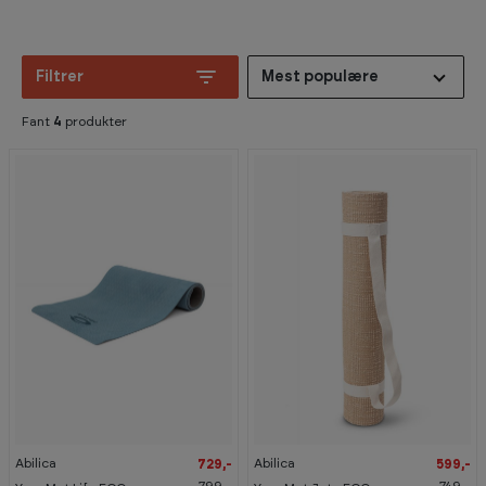
Filtrer
Mest populære
Fant
4
produkter
-
-
2
9
0
%
%
Abilica
Abilica
729,-
599,-
799,-
749,-