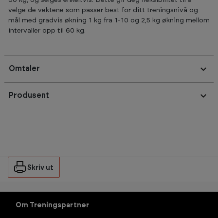
60 kg, og selges enkeltvis. Dette gir deg fleksibilitet til å
velge de vektene som passer best for ditt treningsnivå og
mål med gradvis økning 1 kg fra 1-10 og 2,5 kg økning mellom
intervaller opp til 60 kg.
Omtaler
Produsent
Skriv ut
Om Treningspartner