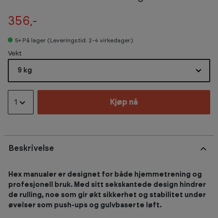
356,-
5+
På lager (Leveringstid: 2-4 virkedager)
Select
Vekt
9 kg
1
Kjøp nå
Beskrivelse
Hex manualer er designet for både hjemmetrening og
profesjonell bruk. Med sitt sekskantede design hindrer
de rulling, noe som gir økt sikkerhet og stabilitet under
øvelser som push-ups og gulvbaserte løft.​