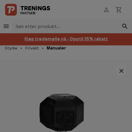
Hopp til innhold
Kjøp tredemølle nå - Opptil 35% rabatt
Styrke
Frivekt
Manualer
Hopp over bildegalleri