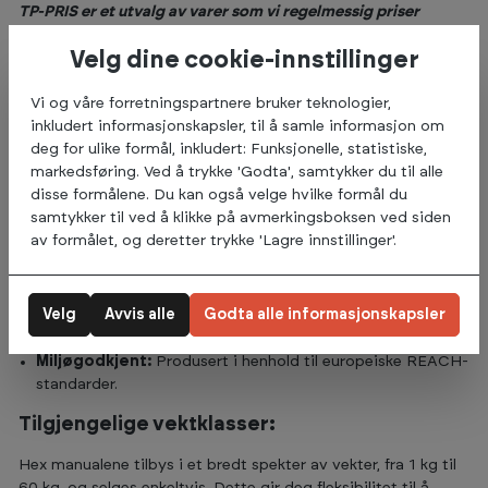
TP-PRIS er et utvalg av varer som vi regelmessig priser
konkurransedyktig ved hjelp av vår avanserte prisrobot.
Velg dine cookie-innstillinger
Disse produktene kan ikke kombineres med andre rabatter.
Selges i stk og pris er oppgitt per manual.
Vi og våre forretningspartnere bruker teknologier,
inkludert informasjonskapsler, til å samle informasjon om
Nøkkelfunksjoner:
deg for ulike formål, inkludert: Funksjonelle, statistiske,
markedsføring. Ved å trykke 'Godta', samtykker du til alle
Sekskantet form:
Forhindrer at manualene ruller bort, noe
disse formålene. Du kan også velge hvilke formål du
som gir tryggere og mer effektiv trening.
samtykker til ved å klikke på avmerkingsboksen ved siden
Gummibelegg:
Reduserer støy og beskytter gulvet mot
av formålet, og deretter trykke 'Lagre innstillinger'.
skader.
Stålgrep:
Gir et solid og komfortabelt grep under trening.
Ergonomisk utforming:
Grepsdiameter på 33 mm og
Velg
Avvis alle
Godta alle informasjonskapsler
grepslengde på 13 cm, som gir et komfortabelt og stabilt
grep under trening.
Miljøgodkjent:
Produsert i henhold til europeiske REACH-
standarder.
Tilgjengelige vektklasser:
Hex manualene tilbys i et bredt spekter av vekter, fra 1 kg til