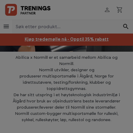
Hopp til innhold
Abilica X Normill
Multisportmøller utviklet, designet og
produsert i Ålgård, Norge
Kjøp tredemølle nå - Opptil 35% rabatt
Abilica x Normill er et samarbeid mellom Abilica og
Normill.
Normill utvikler, designer og
produserer multisportsmølle i Ålgård, Norge for
idrettsutøvere, testing/forskning, klubber og
toppidrettsgymnas.
De har sitt utspring i et høyteknologisk industrimiljø i
Ålgård hvor bruk av oljeindustriens beste leverandører
produserer/leverer deler til Normill sine stormøller.
Normill custom-bygger multisportsmølle for rulleski,
sykkel, rulleskøyter, løp, rullestol og randonee.