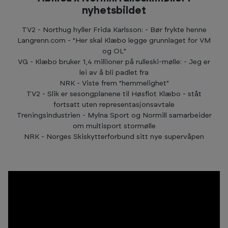
nyhetsbildet
TV2 - Northug hyller Frida Karlsson: - Bør frykte henne
Langrenn.com - "Her skal Klæbo legge grunnlaget for VM
og OL"
VG - Klæbo bruker 1,4 millioner på rulleski-mølle: - Jeg er
lei av å bli padlet fra
NRK - Viste frem "hemmelighet"
TV2 - Slik er sesongplanene til Høsflot Klæbo - ståt
fortsatt uten representasjonsavtale
Treningsindustrien - Mylna Sport og Normill samarbeider
om multisport stormølle
NRK - Norges Skiskytterforbund sitt nye supervåpen