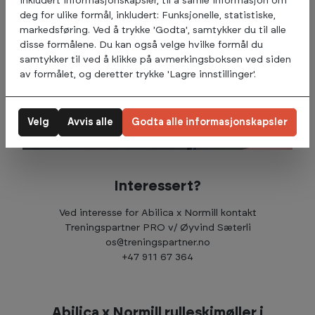
inkludert informasjonskapsler, til å samle informasjon om
deg for ulike formål, inkludert: Funksjonelle, statistiske,
markedsføring. Ved å trykke 'Godta', samtykker du til alle
disse formålene. Du kan også velge hvilke formål du
samtykker til ved å klikke på avmerkingsboksen ved siden
av formålet, og deretter trykke 'Lagre innstillinger'.
Velg
Avvis alle
Godta alle informasjonskapsler
Interessert?
Ved interesse for Abilica x Normill kontakt
Treningspartner PRO v/ Øyvind Sæterli
os@treningspartner.no
+47 911 67 364
Abilica x Normill rulleskimøller i