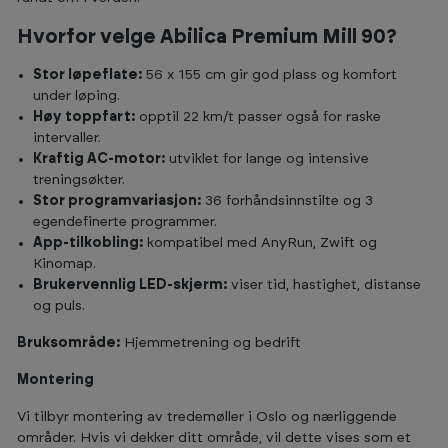
Hvorfor velge Abilica Premium Mill 90?
Stor løpeflate:
56 x 155 cm gir god plass og komfort
under løping.
Høy toppfart:
opptil 22 km/t passer også for raske
intervaller.
Kraftig AC-motor:
utviklet for lange og intensive
treningsøkter.
Stor programvariasjon:
36 forhåndsinnstilte og 3
egendefinerte programmer.
App-tilkobling:
kompatibel med AnyRun, Zwift og
Kinomap.
Brukervennlig LED-skjerm:
viser tid, hastighet, distanse
og puls.
Bruksområde:
Hjemmetrening og bedrift
Montering
Vi tilbyr montering av tredemøller i Oslo og nærliggende
områder. Hvis vi dekker ditt område, vil dette vises som et