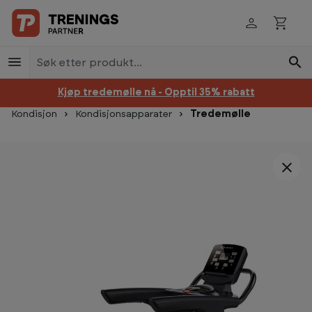
Hopp til innhold
Kjøp tredemølle nå - Opptil 35% rabatt
Kondisjon
Kondisjonsapparater
Tredemølle
Hopp over bildegalleri