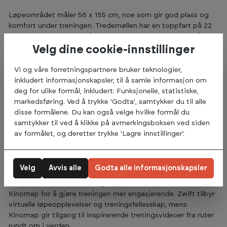
Løpeområdet måler 56 x 155 cm, noe som gir god plass og
komfort under treningen. Tredemøllen har en toppfart på 22
km/t og 15 stigningsnivåer med en maksimal stigning på 9 %.
Velg dine cookie-innstillinger
Den er utstyrt med 36 forhåndsinnstilte programmer og tre
egendefinerte programmer, noe som gir mange muligheter
Vi og våre forretningspartnere bruker teknologier,
for variasjon i treningen. Hurtigtaster for justering av fart og
inkludert informasjonskapsler, til å samle informasjon om
stigning gjør det enkelt å endre intensiteten uten behov for
deg for ulike formål, inkludert: Funksjonelle, statistiske,
mange knappetrykk.
markedsføring. Ved å trykke 'Godta', samtykker du til alle
disse formålene. Du kan også velge hvilke formål du
Den store LED-skjermen viser all nødvendig informasjon som
samtykker til ved å klikke på avmerkingsboksen ved siden
tid, hastighet, distanse og puls.
av formålet, og deretter trykke 'Lagre innstillinger'.
Variert og motiverende trening med app-
tilkobling
Velg
Avvis alle
Godta alle informasjonskapsler
Koble tredemøllen til treningsapper som AnyRun, Zwift eller
Kinomap for å gjøre treningen mer engasjerende. Zwift tilbyr
virtuelle løpeopplevelser og treningsfellesskap, mens
Kinomap gir tilgang til inspirerende treningsvideoer fra ruter
rundt om i verden.