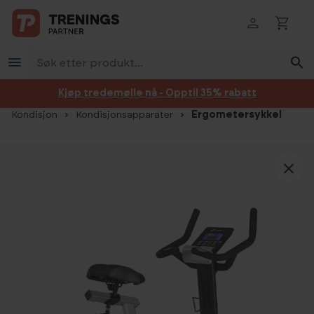
Hopp til innhold
Kjøp tredemølle nå - Opptil 35% rabatt
Kondisjon
Kondisjonsapparater
Ergometersykkel
Hopp over bildegalleri