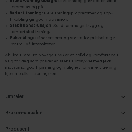
Brukervennlig design:
Lavt innsteg gjør det enkelt å
komme av og på.
Variert trening:
Flere treningsprogrammer og app-
tilkobling gir god motivasjon.
Stabil konstruksjon:
Solid ramme gir trygg og
komfortabel trening.
Pulsmåling:
Håndsensorer og støtte for pulsbelte gir
kontroll på intensiteten.
Abilica Premium Voyage EMS er et solid og komfortabelt
valg for deg som ønsker en stabil trimsykkel med jevn
motstand, god tilpasning og mulighet for variert trening
hjemme eller i treningsrom.
Omtaler
Brukermanualer
Produsent