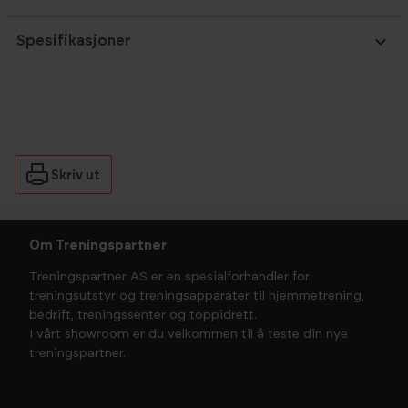
Spesifikasjoner
Skriv ut
Om Treningspartner
Treningspartner AS er en spesialforhandler for
treningsutstyr og treningsapparater til hjemmetrening,
bedrift, treningssenter og toppidrett.
I vårt showroom er du velkommen til å teste din nye
treningspartner.