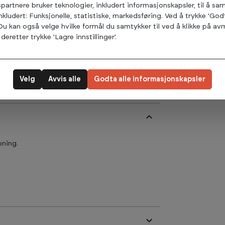
spartnere bruker teknologier, inkludert informasjonskapsler, til å s
inkludert: Funksjonelle, statistiske, markedsføring. Ved å trykke 'God
 Du kan også velge hvilke formål du samtykker til ved å klikke på 
deretter trykke 'Lagre innstillinger'.
Velg
Avvis alle
Godta alle informasjonskapsler
pning.