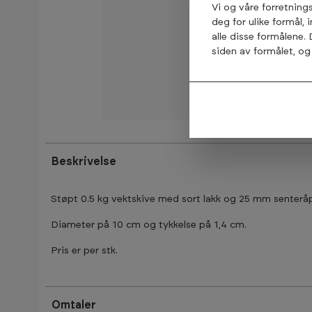
Vi og våre forretning
deg for ulike formål, 
alle disse formålene.
siden av formålet, og 
Beskrivelse
Støpt 0.5 kg vektskive med sort lakk og 25 mm senterå
Diameter på 10 cm og tykkelse på 1,4 cm.
Pris er per stk.
Omtaler