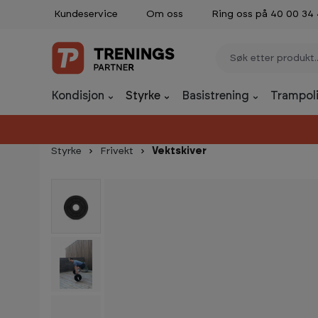
Kundeservice
Om oss
Ring oss på 40 00 34
p til innhold
Gå til søk
Gå til navigasjon
Kondisjon
Styrke
Basistrening
Trampoli
Styrke
Frivekt
Vektskiver
Hopp over bildegalleri