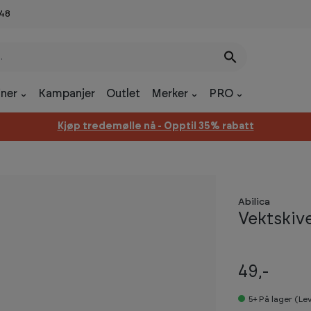
 48
ner
Kampanjer
Outlet
Merker
PRO
Kjøp tredemølle nå - Opptil 35% rabatt
Abilica
Vektskiv
49,-
5+
På lager (Le