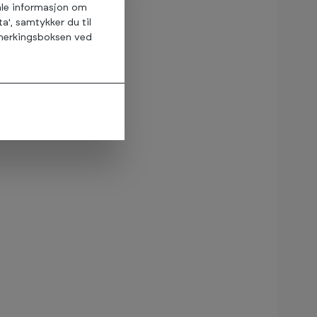
amle informasjon om
ta', samtykker du til
avmerkingsboksen ved