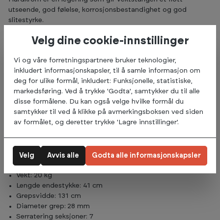
utseende, god følelse, korrosjonsbestandighet og god
slitestyrke.
Denne kombinasjonen gjør at grepet føles komfortabelt i
Velg dine cookie-innstillinger
tillegg til at du fortsatt har godt grep når vektene blir tunge.
12 cm senter serratering på midten av stangen gir deg godt
Vi og våre forretningspartnere bruker teknologier,
grep når du kjører knebøy og de 2 serratering seksjonene på
inkludert informasjonskapsler, til å samle informasjon om
hver side av stangen gjør det enkelt for deg å finne samme
deg for ulike formål, inkludert: Funksjonelle, statistiske,
grepsbredde hver gang du skal løfte markløft eller benkpress.
markedsføring. Ved å trykke 'Godta', samtykker du til alle
disse formålene. Du kan også velge hvilke formål du
Abilica WeightBar 220 cm 50 mm passer like bra i et
samtykker til ved å klikke på avmerkingsboksen ved siden
treningsrom hjemme som hos en bedrift.
av formålet, og deretter trykke 'Lagre innstillinger'.
SPESIFIKASJONER
Velg
Avvis alle
Godta alle informasjonskapsler
Lengde: 220 cm
Vekt: 20 kg
Lengde endestykke: 41 cm
Grepsvidde: 131 cm
Diameter grep: 28 mm
Serratering seksjoner: 7