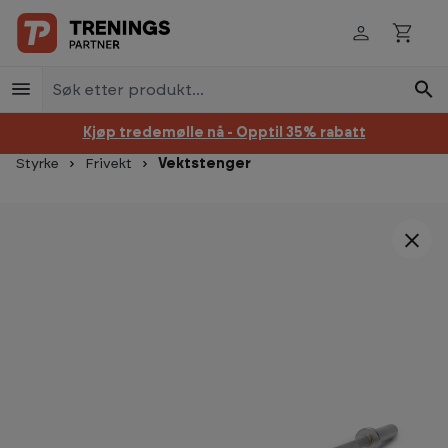
Hopp til innhold
Kjøp tredemølle nå - Opptil 35% rabatt
Styrke
Frivekt
Vektstenger
Hopp over bildegalleri