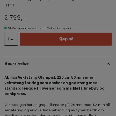
mm
2 799,-
5+
På lager (Leveringstid: 2-4 virkedager)
1
Kjøp nå
Beskrivelse
Abilica Vektstang Olympisk 220 cm 50 mm er en
vektstang for deg som ønsker en god stang med
standard lengde til øvelser som markløft, knebøy og
benkpress.
Vektstangen har en grepsdiameter på 28 mm med 1.2 mm hill
serratering og en overflatebehandling av typen hardkrom.
Hardkrom er en legering som gir vektstangen et flott