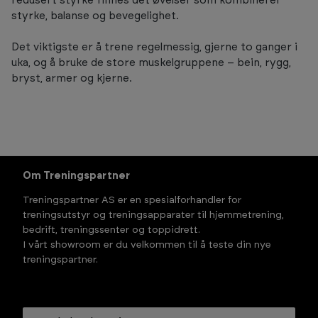
redusert styrke finnes det øvelser som kombinerer
styrke, balanse og bevegelighet.
Det viktigste er å trene regelmessig, gjerne to ganger i
uka, og å bruke de store muskelgruppene – bein, rygg,
bryst, armer og kjerne.
Om Treningspartner
Treningspartner AS er en spesialforhandler for
treningsutstyr og treningsapparater til hjemmetrening,
bedrift, treningssenter og toppidrett.
I vårt showroom er du velkommen til å teste din nye
treningspartner.