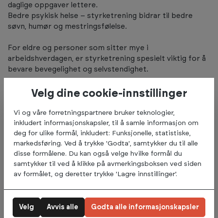
daglige oppgaver lettere.
Bedre psykisk helse – styrketrening bidrar til bedre
søvn, humør og mestringsfølelse.
For eldre og personer som sitter mye i
arbeidshverdagen, er styrketrening spesielt viktig for å
bevare bevegelighet og selvstendighet.
Velg dine cookie-innstillinger
Vi og våre forretningspartnere bruker teknologier,
inkludert informasjonskapsler, til å samle informasjon om
deg for ulike formål, inkludert: Funksjonelle, statistiske,
markedsføring. Ved å trykke 'Godta', samtykker du til alle
disse formålene. Du kan også velge hvilke formål du
samtykker til ved å klikke på avmerkingsboksen ved siden
av formålet, og deretter trykke 'Lagre innstillinger'.
Velg
Avvis alle
Godta alle informasjonskapsler