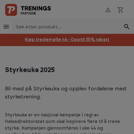
Hopp til innhold
Kjøp tredemølle nå - Opptil 35% rabatt
Styrkeuka 2025
Bli med på Styrkeuka og opplev fordelene med
styrketrening.
Styrkeuka er en nasjonal kampanje i regi av
Helsedirektoratet som skal inspirere flere til å trene
styrke. Kampanjen gjennomføres i uke 44 og