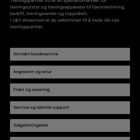
Treningspartner AS er en spesialforhandler for
treningsutstyr og treningsapparater til hjemmetrening,
bedrift, treningssenter og toppidrett.
I vårt showroom er du velkommen til å teste din nye
treningspartner.
Kontakt kundeservice
Angrerett og retur
Frakt og Levering
Service og teknisk support
Salgsbetingelser