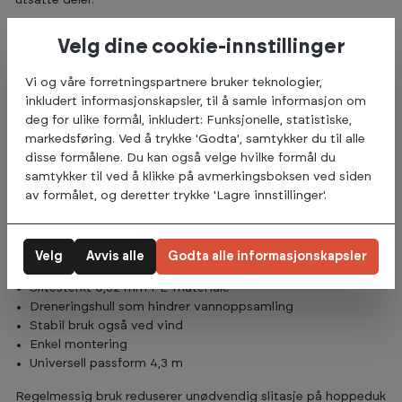
utsatte deler.
Trekket er produsert i robust 0,32 mm PE-materiale,
Velg dine cookie-innstillinger
materialet er fleksibelt og enkelt å håndtere i daglig bruk.
Vi og våre forretningspartnere bruker teknologier,
Integrerte dreneringshull slipper gjennom vann og hindrer
inkludert informasjonskapsler, til å samle informasjon om
oppsamling på overflaten. Dette gjør at trekket ligger stabilt
deg for ulike formål, inkludert: Funksjonelle, statistiske,
også i perioder med vind.
markedsføring. Ved å trykke 'Godta', samtykker du til alle
disse formålene. Du kan også velge hvilke formål du
Trekket legges over trampolinen og festes rundt den ytre
samtykker til ved å klikke på avmerkingsboksen ved siden
rammen. Det plasseres på innsiden av stolpene til
av formålet, og deretter trykke 'Lagre innstillinger'.
sikkerhetsnettet for stabil og sikker tilpasning.
Passer alle trampoliner med diameter 4,3 meter.
Velg
Avvis alle
Godta alle informasjonskapsler
Beskytter mot løv, pollen og nedfall
Slitesterkt 0,32 mm PE-materiale
Dreneringshull som hindrer vannoppsamling
Stabil bruk også ved vind
Enkel montering
Universell passform 4,3 m
Regelmessig bruk reduserer unødvendig slitasje på hoppeduk