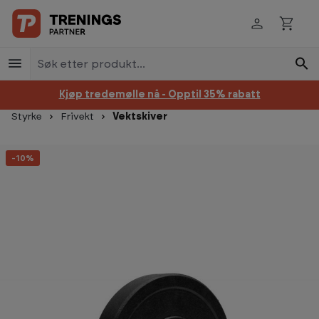
Hopp til innhold
Kjøp tredemølle nå - Opptil 35% rabatt
Styrke
Frivekt
Vektskiver
Hopp over bildegalleri
-10%