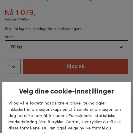
Nå 1 079,-
Førpris
1 199,-
5+
På lager (Leveringstid: 2-4 virkedager)
Select
Vekt
20 kg
1
Kjøp nå
Velg dine cookie-innstillinger
Beskrivelse
Vi og våre forretningspartnere bruker teknologier,
inkludert informasjonskapsler, til å samle informasjon om
Masterfit 20 kg Hi-Temp Bumperplate
deg for ulike formål, inkludert: Funksjonelle, statistiske,
Bumper plates fra Masterfit er produsert i høytemperert
markedsføring. Ved å trykke 'Godta', samtykker du til alle
gummi med innkapslet sentrering. De tåler dropp fra høyder,
disse formålene. Du kan også velge hvilke formål du