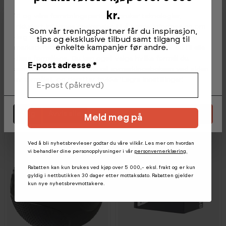
kr.
Vi og våre forretningspartnere bruker teknologier,
inkludert informasjonskapsler, til å samle informasjon om
Som vår treningspartner får du inspirasjon,
deg for ulike formål, inkludert: Funksjonelle, statistiske,
tips og eksklusive tilbud samt tilgang til
enkelte kampanjer før andre.
markedsføring. Ved å trykke 'Godta', samtykker du til alle
disse formålene. Du kan også velge hvilke formål du
E-post adresse *
samtykker til ved å klikke på avmerkingsboksen ved siden
Tunturi
Tunturi
1 599,-
1 699,-
av formålet, og deretter trykke 'Lagre innstillinger'.
Pro Pull Up Bar
Multi Grip Pull-Up Bar
Bestillingsvare
Bestillingsvare
Velg
Avvis alle
Godta alle informasjonskapsler
Meld meg på
Ved å bli nyhetsbrevleser godtar du våre vilkår. Les mer om hvordan
vi behandler dine personopplysninger i vår
personvernerklæring.
Rabatten kan kun brukes ved kjøp over 5 000,- eksl. frakt og er kun
gyldig i nettbutikken 30 dager etter mottaksdato. Rabatten gjelder
kun nye nyhetsbrevmottakere.
-