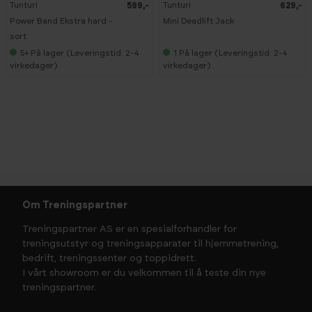
Tunturi
Tunturi
599,-
629,-
Power Band Ekstra hard -
Mini Deadlift Jack
sort
5+
På lager (Leveringstid: 2-4
1
På lager (Leveringstid: 2-4
virkedager)
virkedager)
Om Treningspartner
Treningspartner AS er en spesialforhandler for
treningsutstyr og treningsapparater til hjemmetrening,
bedrift, treningssenter og toppidrett.
I vårt showroom er du velkommen til å teste din nye
treningspartner.