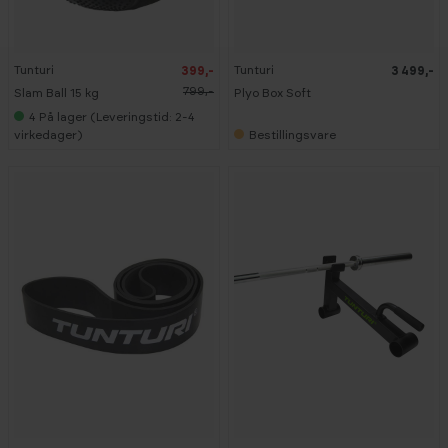
5
0
%
Tunturi
Tunturi
399,-
3 499,-
799,-
Slam Ball 15 kg
Plyo Box Soft
4
På lager (Leveringstid: 2-4
virkedager)
Bestillingsvare