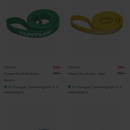
-
-
2
2
0
0
%
%
Tunturi
Tunturi
239,-
159,-
299,-
199,-
Power Band Medium -
Power Band Lett - Gul
Grønn
5+
På lager (Leveringstid: 2-4
5+
På lager (Leveringstid: 2-4
virkedager)
virkedager)