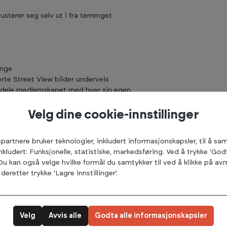
sterer seg selv ut i fra terrenget
enge
rte Street View bilder underveis
n dele medlemskapet med hver sin egen
Velg dine cookie-innstillinger
spartnere bruker teknologier, inkludert informasjonskapsler, til å s
inkludert: Funksjonelle, statistiske, markedsføring. Ved å trykke 'God
 Du kan også velge hvilke formål du samtykker til ved å klikke på 
deretter trykke 'Lagre innstillinger'.
Velg
Avvis alle
Godta alle informasjonskapsler