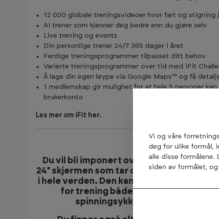
12 000 globale treningsvideoer hvor fart og stigning ju
AI trener som kjenner deg bedre enn du gjøre selv
Live trening og events
Din personlige trener 24/7 365 dager i året
Ferdige treningsprogrammer tilpasset ditt behov
Varierte treningsprogrammer over tid med iFit Chall
Å lage din egen løype via Google Maps™ og få detalje
1 medlemskap gir mulighet for at hele 5 personer ka
brukerkonto
Les mer om iFit her.
Vi og våre forretning
deg for ulike formål, 
alle disse formålene.
Du vil bli imponert over den store
siden av formålet, og 
24" skjermen som tar deg med rundt
i hele verden. Den kan også svinges
for trening både på og av
spinningsykkelen.