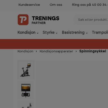
Kundeservice
Om oss
Ring oss på 40 00 34
p til innhold
Gå til søk
Gå til navigasjon
Kondisjon
Styrke
Basistrening
Trampoli
Kondisjon
Kondisjonsapparater
Spinningsykkel
Hopp over bildegalleri