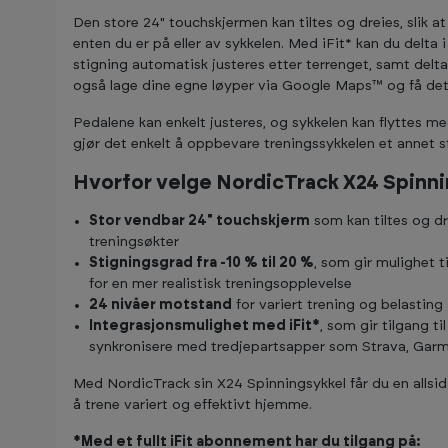
Den store 24" touchskjermen kan tiltes og dreies, slik a
enten du er på eller av sykkelen. Med iFit* kan du delta 
stigning automatisk justeres etter terrenget, samt delta
også lage dine egne løyper via Google Maps™ og få deta
Pedalene kan enkelt justeres, og sykkelen kan flyttes 
gjør det enkelt å oppbevare treningssykkelen et annet st
Hvorfor velge NordicTrack X24 Spinn
Stor vendbar 24" touchskjerm
som kan tiltes og dr
treningsøkter
Stigningsgrad fra -10 % til 20 %
, som gir mulighet 
for en mer realistisk treningsopplevelse
24 nivåer motstand
for variert trening og belasting
Integrasjonsmulighet med iFit*
, som gir tilgang t
synkronisere med tredjepartsapper som Strava, Garm
Med NordicTrack sin X24 Spinningsykkel får du en allsid
å trene variert og effektivt hjemme.
*Med et fullt iFit abonnement har du tilgang på: