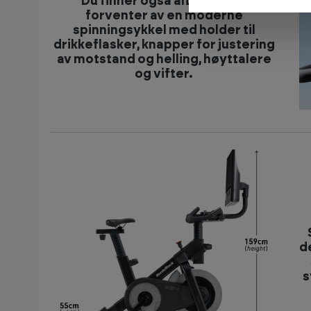
Du finner også alt annet du
forventer av en moderne
spinningsykkel med holder til
drikkeflasker, knapper for justering
av motstand og helling, høyttalere
og vifter.
d
s