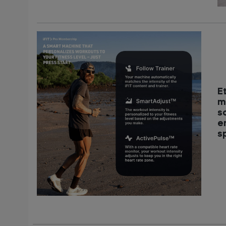
E
m
s
e
sp