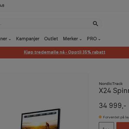
 48
ner
Kampanjer
Outlet
Merker
PRO
Kjøp tredemølle nå - Opptil 35% rabatt
NordicTrack
X24 Spin
34 999,-
Forventet på l