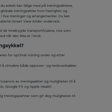
t du enkelt kan følge med på treningsøktene,
i globale treningsøkter hvor hastighet og
 i live-treninger og arrangementer. Du kan
ljerte Street View-bilder underveis.
med de innebygde transporthjulene, noe som
ed når den ikke er i bruk.
ingsykkel?
eies for optimal visning under og etter
til å simulere både oppover- og nedoverbakker
il tusenvis av treningsøkter og muligheten til å
in, Google Fit og Apple Health
ig treningspartner som gir deg muligheten til