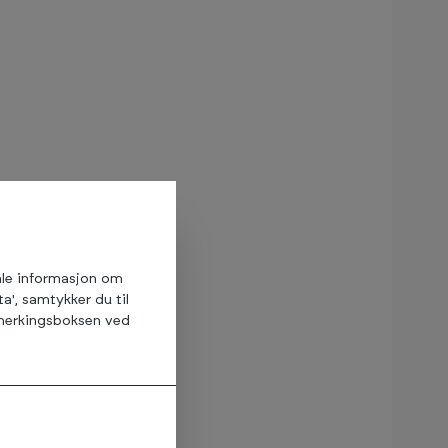
amle informasjon om
ta', samtykker du til
avmerkingsboksen ved