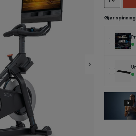
1
Gjør spinnin
Pr
Un