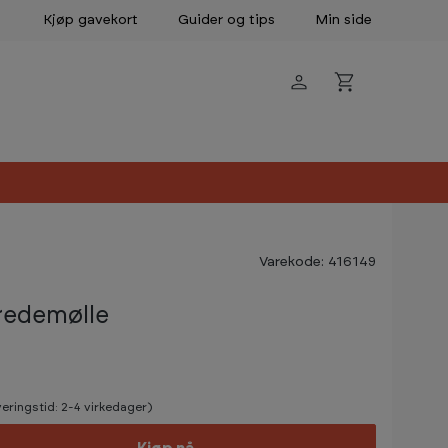
Kjøp gavekort
Guider og tips
Min side
Varekode: 416149
redemølle
veringstid: 2-4 virkedager)