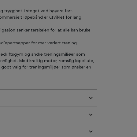
og trygghet i steget ved høyere fart.
mmersielt løpebånd er utviklet for lang
gasjon senker terskelen for at alle kan bruke
djepartsapper for mer variert trening.
 bedriftsgym og andre treningsmiljøer som
vennlighet. Med kraftig motor, romslig løpeflate,
t godt valg for treningsmiljøer som ønsker en