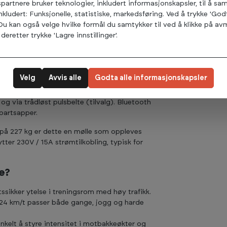
–24 km/t, og møllen har motorisert stigning fra
spartnere bruker teknologier, inkludert informasjonskapsler, til å s
eøkter, terskel og intervaller.
inkludert: Funksjonelle, statistiske, markedsføring. Ved å trykke 'God
 Du kan også velge hvilke formål du samtykker til ved å klikke på 
gså for lengre løpere og ved høyere fart.
deretter trykke 'Lagre innstillinger'.
olic-dekk (voksbehandlet) og et kommersielt
idra til lang levetid i miljøer med mange
Velg
Avvis alle
Godta alle informasjonskapsler
som gjør det enkelt å komme i gang uten
rt HIIT, intervall, 5K/10K, pulsbasert økt og
 og via trådløst pulsbelte (tilvalg). Bluetooth
epartsapper.
på 227 kg er dette en mølle som oppleves
tter 230V / 15A strømtilkobling, typisk for
e?
ssikker ytelse i treningsrom med høy trafikk.
–24 km/t passer både gange, jogg og harde
nkelt å styre intensitet i motbakkeøkter og