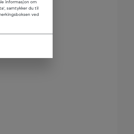
amle informasjon om
ta', samtykker du til
avmerkingsboksen ved