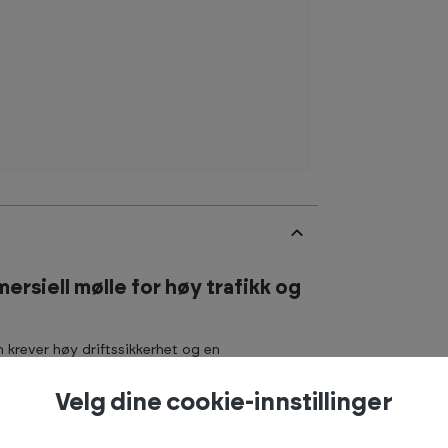
rsiell mølle for høy trafikk og
 krever høy driftssikkerhet og en
 er en kommersiell tredemølle med kraftig AC-
 rolige oppvarmingsøkter til harde intervaller.
Velg dine cookie-innstillinger
on) som er konstruert for jevn ytelse over