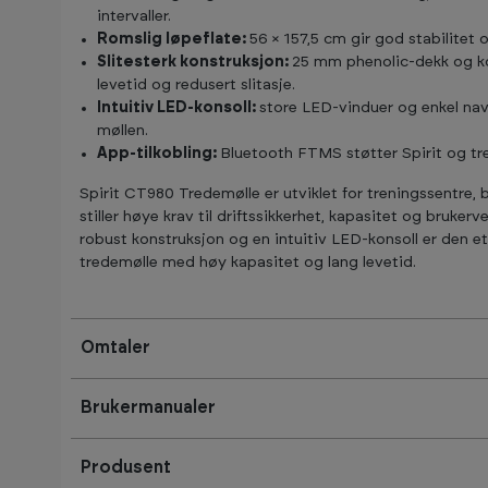
intervaller.
Romslig løpeflate:
56 × 157,5 cm gir god stabilitet 
Slitesterk konstruksjon:
25 mm phenolic-dekk og ko
levetid og redusert slitasje.
Intuitiv LED-konsoll:
store LED-vinduer og enkel navi
møllen.
App-tilkobling:
Bluetooth FTMS støtter Spirit og tre
Spirit CT980 Tredemølle er utviklet for treningssentre,
stiller høye krav til driftssikkerhet, kapasitet og bruker
robust konstruksjon og en intuitiv LED-konsoll er den e
tredemølle med høy kapasitet og lang levetid.
Omtaler
Brukermanualer
Produsent