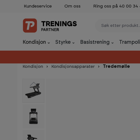
Kundeservice
Om oss
Ring oss på 40 00 34
p til innhold
Gå til søk
Gå til navigasjon
Kondisjon
Styrke
Basistrening
Trampoli
Kondisjon
Kondisjonsapparater
Tredemølle
Hopp over bildegalleri