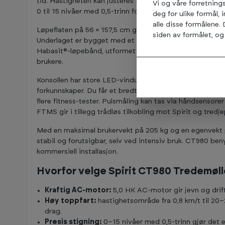
tid. Hastigheten kan justeres fra 0,8 km/t og opp til 20
Vi og våre forretning
0 til 15 nivåer med 0,5-trinn for presis kontroll i motbakk
deg for ulike formål, 
alle disse formålene.
Løpeflaten på 56 × 157,5 cm gir god trygghet i steget, o
siden av formålet, og 
Underlaget er bygget med et 25 mm, dobbeltsidig phen
Habasit®-løpebånd, utformet for å redusere slitasje og b
brukere.
Konsollen har store LED-vinduer og et ryddig oppsett 
forkunnskaper. Du får et bredt utvalg programmer, inklude
flere fitness-tester. Pulsmåling kan tas via håndsensorer
FTMS gir i tillegg trådløs tilkobling mot Spirit og tredj
Med en maksimal brukervekt på 205 kg og en egenvekt 
stabil og forutsigbar, selv ved intensiv bruk. CT980 beny
kommersiell installasjon.
Hvorfor velge Spirit CT980 Tredemøll
Kraftig AC-motor:
5,0 HK AC-motor gir jevn og drift
Høy toppfart:
hastighetsområde fra 0,8 km/t til 20
drag.
Presis stigning:
0–15 nivåer med 0,5-trinn gjør det e