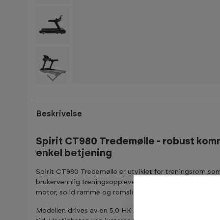
Beskrivelse
Spirit CT980 Tredemølle - robust komme
enkel betjening
Spirit CT980 Tredemølle er utviklet for treningsrom som
brukervennlig treningsopplevelse, dag etter dag. Dette
motor, solid ramme og romslig løpeflate, laget for alt fra
Modellen drives av en 5,0 HK AC-motor (grade H-isolasj