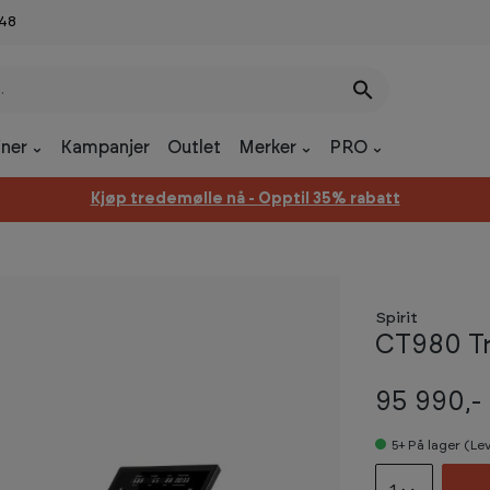
 48
ner
Kampanjer
Outlet
Merker
PRO
Kjøp tredemølle nå - Opptil 35% rabatt
Spirit
CT980 T
95 990,-
5+
På lager (Le