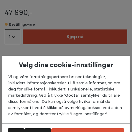
47 990,-
Bestillingsvare
1
Kjøp nå
Velg dine cookie-innstillinger
Beskrivelse
Vi og våre forretningspartnere bruker teknologier,
Spirit Lateral Raise SP -4322.
inkludert informasjonskapsler, til å samle informasjon om
deg for ulike formål, inkludert: Funksjonelle, statistiske,
Ta kontakt med vår Pro avdeling om du ønsker et godt
markedsføring. Ved å trykke 'Godta', samtykker du til alle
tilbud på utstyr til ditt treningssenter eller bedrift.
disse formålene. Du kan også velge hvilke formål du
Vi prosjekterer, tegner, installerer og gir deg topp
samtykker til ved å klikke på avmerkingsboksen ved siden
service på utstyr som er levert fra oss. Kontakt oss på
av formålet, og deretter trykke 'Lagre innstillinger'.
pro@treningspartner.no.