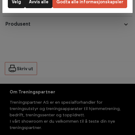
Velg
Avvis alle
Godta alle informasjonskapsler
Omtaler
Produsent
Skriv ut
Om Treningspartner
Treningspartner AS er en spesialforhandler for
treningsutstyr og treningsapparater til hjemmetrening,
bedrift, treningssenter og toppidrett.
I vårt showroom er du velkommen til å teste din nye
treningspartner.