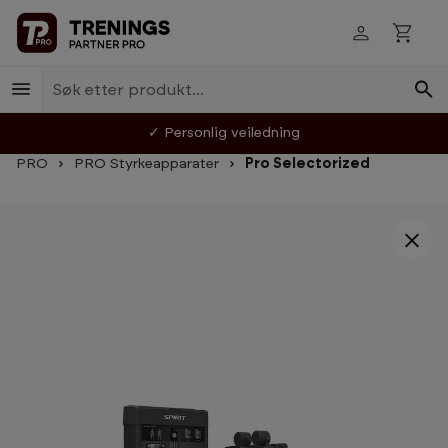
Hopp til innhold
✓ Personlig veiledning
PRO
PRO Styrkeapparater
Pro Selectorized
Hopp over bildegalleri