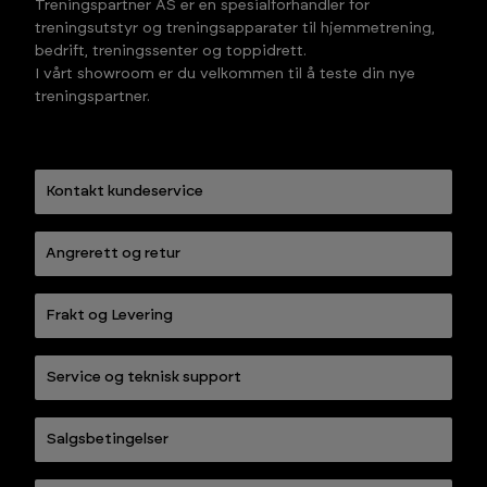
Treningspartner AS er en spesialforhandler for
treningsutstyr og treningsapparater til hjemmetrening,
bedrift, treningssenter og toppidrett.
I vårt showroom er du velkommen til å teste din nye
treningspartner.
Kontakt kundeservice
Angrerett og retur
Frakt og Levering
Service og teknisk support
Salgsbetingelser