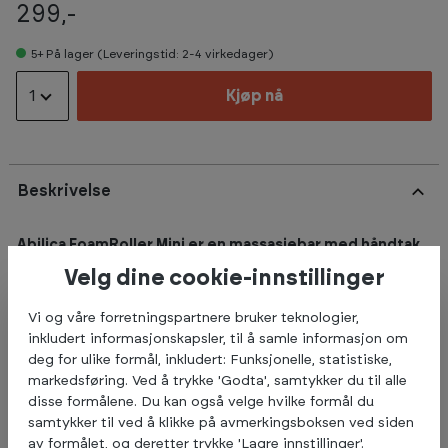
299,-
5+
På lager (Leveringstid: 2-4 virkedager)
1
Kjøp nå
Beskrivelse
Abilica FoamRoller Mini er en massasjebar med håndtak
for godt grep og riktig trykk.
Velg dine cookie-innstillinger
Rull i vei på legger og lår, både på undersiden og utsiden. Du
Vi og våre forretningspartnere bruker teknologier,
presser så hardt kroppen tillater og kjenn forskjellen etter en
inkludert informasjonskapsler, til å samle informasjon om
tids bruk. Ta av håndtakene og du får en Mini Foamroller som
deg for ulike formål, inkludert: Funksjonelle, statistiske,
får plass i vesken. Kan tas med over alt og brukes over alt.
markedsføring. Ved å trykke 'Godta', samtykker du til alle
Perfekt til å legge under sete, under leggen, under armen eller
disse formålene. Du kan også velge hvilke formål du
under ryggen når du skal løse opp stive muskler.
samtykker til ved å klikke på avmerkingsboksen ved siden
av formålet, og deretter trykke 'Lagre innstillinger'.
Produktet har en hard kjerne og en kraftig struktur i EVA