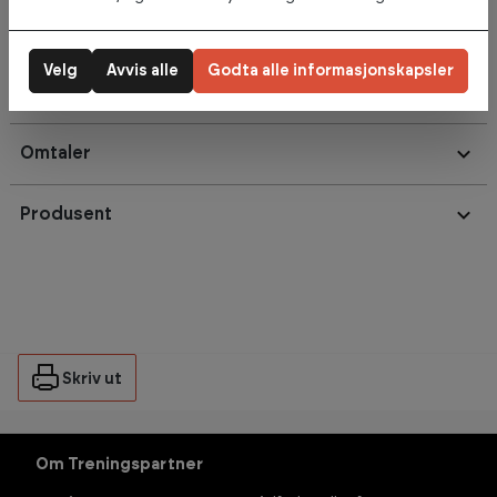
materiale som gir en dyp og effektiv massasje.
Str: Lengde 40 cm m/håndtak x 6,8 diameter. 16 cm lang uten
håndtak.
Velg
Avvis alle
Godta alle informasjonskapsler
Omtaler
Produsent
Skriv ut
Om Treningspartner