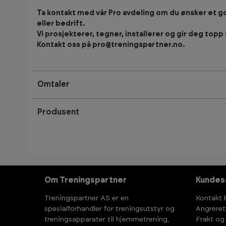
Ta kontakt med vår Pro avdeling om du ønsker et god
eller bedrift.
Vi prosjekterer, tegner, installerer og gir deg topp 
Kontakt oss på pro@treningspartner.no.
Omtaler
Produsent
Om Treningspartner
Kundes
Treningspartner AS er en
Kontakt 
spesialforhandler for treningsutstyr og
Angreret
treningsapparater til hjemmetrening,
Frakt og