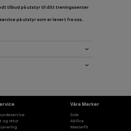
t tilbud på utstyr til ditt treningssenter
service på utstyr som er levert fra oss.
ervice
Våre Merker
kundeservice
Sole
t og retur
Abilica
 Levering
Masterfit