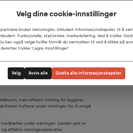
Velg dine cookie-innstillinger
spartnere bruker teknologier, inkludert informasjonskapsler, til å s
inkludert: Funksjonelle, statistiske, markedsføring. Ved å trykke 'God
 Du kan også velge hvilke formål du samtykker til ved å klikke på 
deretter trykke 'Lagre innstillinger'.
ttsutøvere med å nå sine mål. Med Plate Loaded
Velg
Avvis alle
Godta alle informasjonskapsler
måte, og dens brukervennlige design og
blant både nybegynnere og erfarne
skånsom, men effektiv trening for leggene,
abiliserer hoftene under treningen for å unngå
.
g holdbarhet under treningen. Samlet sett er
k og effektiv treningsopplevelse.