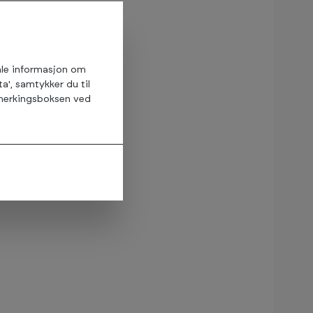
amle informasjon om
ta', samtykker du til
avmerkingsboksen ved