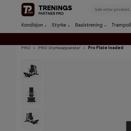
p til innhold
Gå til søk
Gå til navigasjon
Kondisjon
Styrke
Basistrening
Trampoli
PRO
PRO Styrkeapparater
Pro Plate loaded
Hopp over bildegalleri