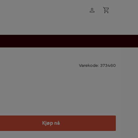
Varekode: 373460
Kjøp nå