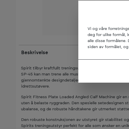
Vi og våre forretning
deg for ulike formål, 
alle disse formålene.
siden av formålet, og 
Beskrivelse
Spirit tilbyr kraftfullt treningsutstyr som hjelper idre
SP-45 kan man trene alle muskelgrupper på en effektiv 
gjennomtenkte designdetaljer gjør den til en favoritt 
idrettsutøvere.
Spirit Fitness Plate Loaded Angled Calf Machine gir en 
uten å belaste ryggraden. Den spesielle setedesignen st
ubalanse, og de robuste håndtakene gir utmerket støtte
Den robuste konstruksjonen av utstyret gir stabilitet o
Spirits treningsutstyr perfekt for alle som ønsker en uni