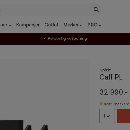
ner
Kampanjer
Outlet
Merker
PRO
✓ Personlig veiledning
Spirit
Calf PL
32 990,-
Bestillingsvare
1