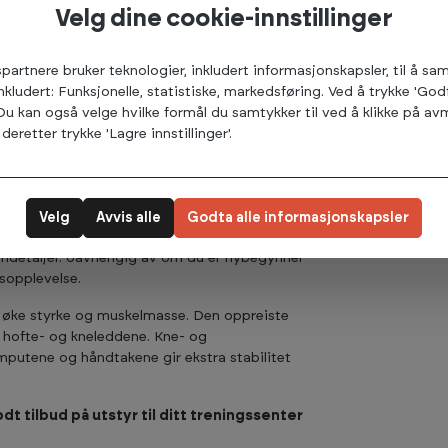
Velg dine cookie-innstillinger
spartnere bruker teknologier, inkludert informasjonskapsler, til å s
inkludert: Funksjonelle, statistiske, markedsføring. Ved å trykke 'God
 Du kan også velge hvilke formål du samtykker til ved å klikke på 
deretter trykke 'Lagre innstillinger'.
Velg
Avvis alle
Godta alle informasjonskapsler
r Spirit SP-4512 Standing Leg Curl designet
ndetaljer. Uavhengig av om du er nybegynner
gsopplevelse.
g øke styrke og muskelmasse. Den oppreiste
 hofte- og kneleddene. Kne- og
rmputene og håndtakene gir ekstra stabilitet
t tilbud på utstyr til ditt treningssenter