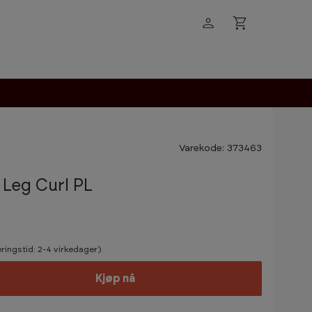
Varekode: 373463
 Leg Curl PL
ringstid: 2-4 virkedager)
Kjøp nå