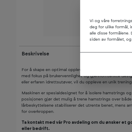
Vi og våre forretning
deg for ulike formål, 
alle disse formålene.
siden av formålet, og 
Beskrivelse
For å skape en optimal opplevelse for idrettsutøvere, e
med fokus på brukervennlighet og gjennomtenkte desig
eller erfaren idrettsutøver, vil du oppleve en unik trenin
Maskinen er spesialdesignet for å isolere hamstrings o
posisjonen gjør det mulig å trene hamstrings over både
lårbeskyttelsene stabiliserer det utrente benet, mens a
for overkroppen.
Ta kontakt med vår Pro avdeling om du ønsker et god
eller bedrift.