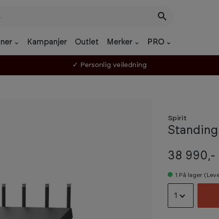
ner
Kampanjer
Outlet
Merker
PRO
✓ Personlig veiledning
Spirit
Standing
38 990,-
1
På lager (Leve
1