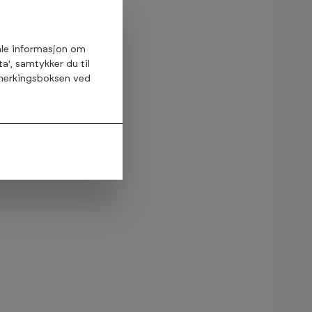
amle informasjon om
ta', samtykker du til
avmerkingsboksen ved