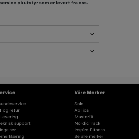
service på utstyr som er levert fra oss.
ervice
Våre Merker
kundeservice
Sole
t og retur
Abilica
 Levering
Masterfit
teknisk support
NordicTrack
ingelser
Inspire Fitness
rnerklæring
Se alle merker