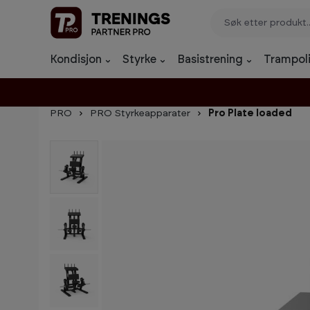
p til innhold
Gå til søk
Gå til navigasjon
Kondisjon
Styrke
Basistrening
Trampoli
PRO
PRO Styrkeapparater
Pro Plate loaded
Hopp over bildegalleri