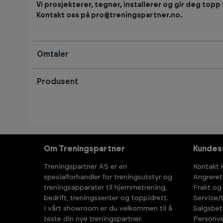
Vi prosjekterer, tegner, installerer og gir deg topp 
Kontakt oss på pro@treningspartner.no.
Omtaler
Produsent
Om Treningspartner
Kundes
Treningspartner AS er en
Kontakt 
spesialforhandler for treningsutstyr og
Angreret
treningsapparater til hjemmetrening,
Frakt og
bedrift, treningssenter og toppidrett.
Service/
I vårt showroom er du velkommen til å
Salgsbet
teste din nye treningspartner.
Personve