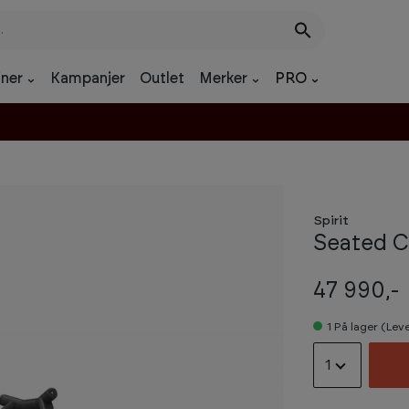
ner
Kampanjer
Outlet
Merker
PRO
Spirit
Seated C
47 990,-
1
På lager (Leve
1