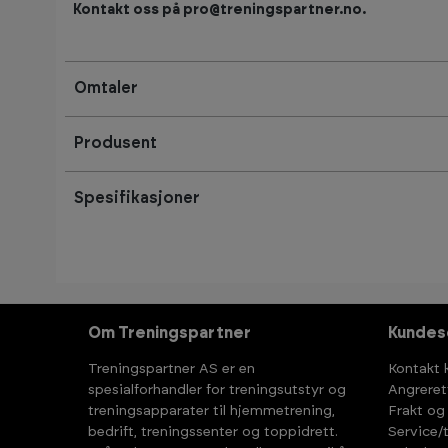
Kontakt oss på pro@treningspartner.no.
Omtaler
Produsent
Spesifikasjoner
Om Treningspartner
Kundes
Treningspartner AS er en
Kontakt 
spesialforhandler for treningsutstyr og
Angreret
treningsapparater til hjemmetrening,
Frakt og
bedrift, treningssenter og toppidrett.
Service/