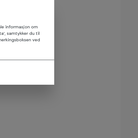
abatt
 000 kr.
asjon, tips og
amle informasjon om
te kampanjer før
ta', samtykker du til
avmerkingsboksen ved
n vi behandler dine
n gyldig i nettbutikken 30
takere.