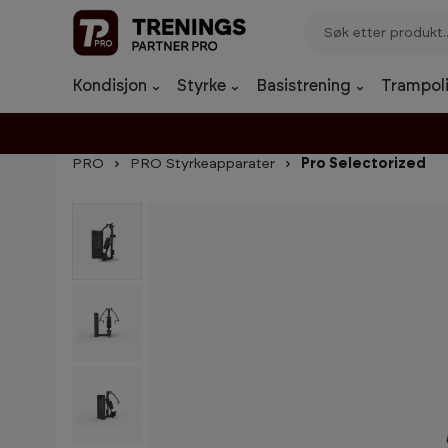
p til innhold
Gå til søk
Gå til navigasjon
Kondisjon
Styrke
Basistrening
Trampoli
PRO
PRO Styrkeapparater
Pro Selectorized
Hopp over bildegalleri