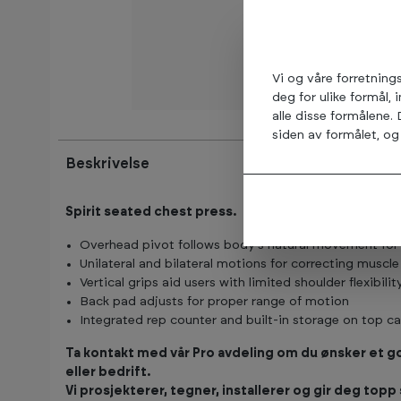
Vi og våre forretning
deg for ulike formål, 
alle disse formålene.
siden av formålet, og 
Beskrivelse
Spirit seated chest press.
Overhead pivot follows body’s natural movement for
Unilateral and bilateral motions for correcting muscl
Vertical grips aid users with limited shoulder flexibilit
Back pad adjusts for proper range of motion
Integrated rep counter and built-in storage on top c
Ta kontakt med vår Pro avdeling om du ønsker et god
eller bedrift.
Vi prosjekterer, tegner, installerer og gir deg topp 