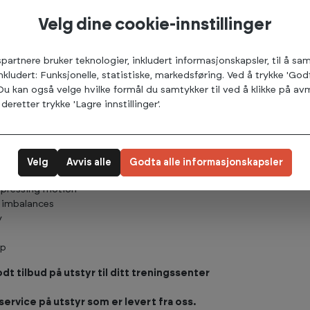
Få 500 kr i velkomstr
Velg dine cookie-innstillinger
på ditt første kjøp over 5
Som vår treningspartner får du inspir
spartnere bruker teknologier, inkludert informasjonskapsler, til å s
eksklusive tilbud samt tilgang til enkel
andre.
inkludert: Funksjonelle, statistiske, markedsføring. Ved å trykke 'God
 Du kan også velge hvilke formål du samtykker til ved å klikke på 
E-post adresse *
deretter trykke 'Lagre innstillinger'.
Velg
Avvis alle
Godta alle informasjonskapsler
Meld meg på
 pressing motion
e imbalances
Ved å bli nyhetsbrevleser godtar du våre vilkår. Les mer om hvorda
personopplysninger i vår
personvernerklæring.
y
Rabatten kan kun brukes ved kjøp over 5 000,- eksl. frakt og er ku
ap
dager etter mottaksdato. Rabatten gjelder kun nye nyhetsbrevmot
t tilbud på utstyr til ditt treningssenter
service på utstyr som er levert fra oss.