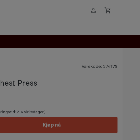
Varekode: 374179
hest Press
ringstid: 2-4 virkedager)
Kjøp nå