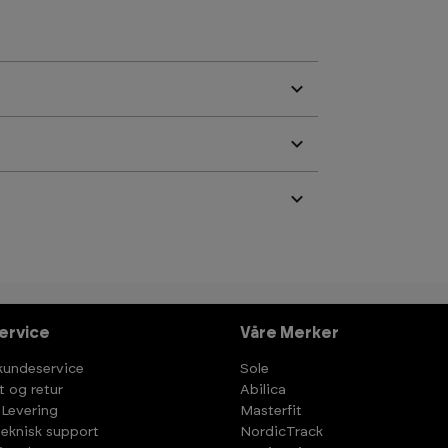
ervice
Våre Merker
kundeservice
Sole
t og retur
Abilica
 Levering
Masterfit
teknisk support
NordicTrack