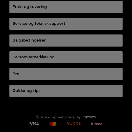
Frakt og Levering
Service og teknisk support
Salgsbetingelser
Personværnerklæring
Pro
Guider og tips