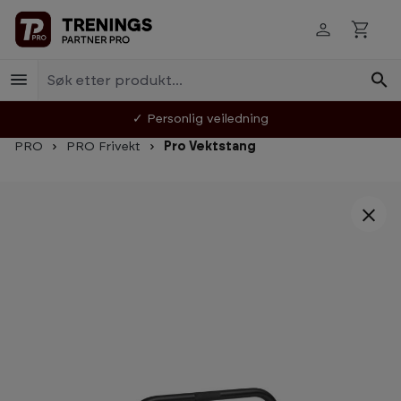
Hopp til innhold
✓ Personlig veiledning
PRO
PRO Frivekt
Pro Vektstang
Hopp over bildegalleri