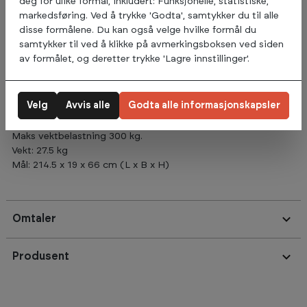
deg for ulike formål, inkludert: Funksjonelle, statistiske,
som krever fritt treningsrom. Open HexBar er designet for å
markedsføring. Ved å trykke 'Godta', samtykker du til alle
passe knebøystativer og med sin tubeformede ramme med
disse formålene. Du kan også velge hvilke formål du
knurling grep kan den legges på skuldrene for å gjøre øvelser
samtykker til ved å klikke på avmerkingsboksen ved siden
som knebøy eller i armene for zercher øvelser. Vektstangen er
av formålet, og deretter trykke 'Lagre innstillinger'.
også utstyrt med markløftjekk, som enkelt tas i bruk ved å
vippe vektstangen opp i stående posisjon. Da kan du enkelt
ta av og på vektskiver uten at de er i kontakt med bakken.
Velg
Avvis alle
Godta alle informasjonskapsler
Passer til vektskiver med 50 mm åpning.
Maks vektbelastning 300 kg.
Vekt: 27.5 kg
Mål: 214.5 x 19 x 66 cm (L x B x H)
Omtaler
Produsent