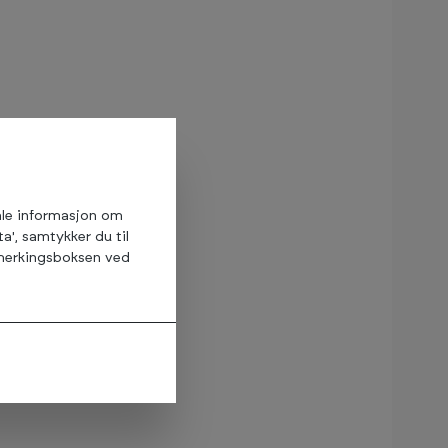
amle informasjon om
ta', samtykker du til
avmerkingsboksen ved