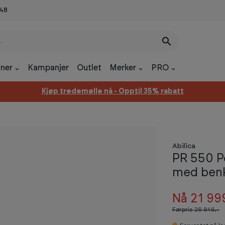
 48
ner
Kampanjer
Outlet
Merker
PRO
Kjøp tredemølle nå - Opptil 35% rabatt
Abilica
PR 550 P
med benk
Nå 21 99
Førpris
26 946,-