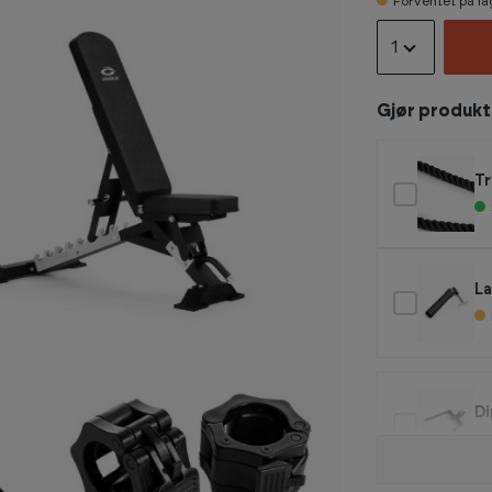
Forventet på la
1
Gjør produk
Tr
L
Di