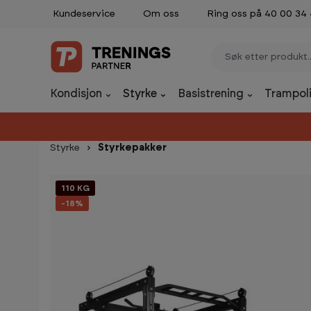
Kundeservice
Om oss
Ring oss på 40 00 34
p til innhold
Gå til søk
Gå til navigasjon
Kondisjon
Styrke
Basistrening
Trampoli
Styrke
Styrkepakker
Hopp over bildegalleri
110 KG
-18%