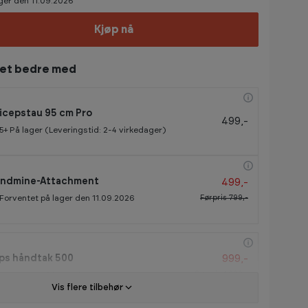
ger den 11.09.2026
Kjøp nå
tet bedre med
icepstau 95 cm Pro
499,-
5+
På lager (Leveringstid: 2-4 virkedager)
499,-
andmine-Attachment
Førpris
799,-
Forventet på lager den 11.09.2026
999,-
ps håndtak 500
Førpris
1 299,-
Forventet på lager den 21.08.2026
Vis flere tilbehør