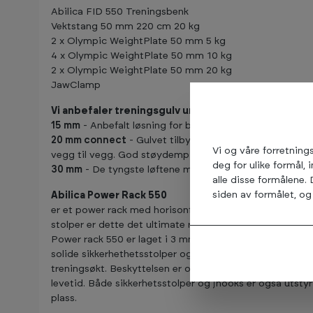
Abilica FID 550 Treningsbenk
Vektstang 50 mm 220 cm 20 kg
2 x Olympic WeightPlate 50 mm 5 kg
4 x Olympic WeightPlate 50 mm 10 kg
2 x Olympic WeightPlate 50 mm 20 kg
JawClamp
Vi anbefaler treningsgulv under våre styrkepakker:
15 mm
- Anbefalt løsning for beskyttelse og noe støyde
20 mm connect
- Gulvet tilbyr muligheten for sammenko
Vi og våre forretning
vegg til vegg. God støydemping og finnere topp flate fo
deg for ulike formål, 
30 mm
- De tyngste løftene med mest støydempende ef
alle disse formålene.
siden av formålet, og 
Abilica Power Rack 550
er et power rack med horisontal og vertikalt kabeltrekk i 
stolper er dette det ultimate racket for deg som ønsker e
Power rack 550 er laget i 3 mm tykt stål, som resulterer 
solide sikkerhethetsstolper og jhooks med UHMW beskytt
treningsøkt. Beskyttelsen er også designet for å ta godt
levetid. Både sikkerhetsstolper og jhooks er også utstyr
plass.