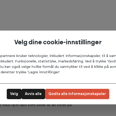
Velg dine cookie-innstillinger
mpende effekt men ikke de tyngste løftene.
blinger, veldig egnet om gulvet ikke skal
spartnere bruker teknologier, inkludert informasjonskapsler, til å s
r enklere rengjøring.
inkludert: Funksjonelle, statistiske, markedsføring. Ved å trykke 'God
fekt.
 Du kan også velge hvilke formål du samtykker til ved å klikke på 
deretter trykke 'Lagre innstillinger'.
tillegg til justerbar kabeltrekk på fremre
t alt-i-ett rack.
i et utrolig stabilt og solid power rack. Med
Velg
Avvis alle
Godta alle informasjonskapsler
else som tåler juling er du sikret en trygg
 vare på vektstangen din slik at den får lengre
t med «pin-lås» som sikrer at alt sitter på