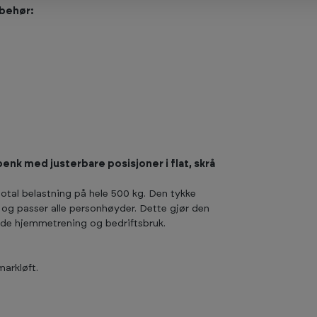
lbehør:
benk med justerbare posisjoner i flat, skrå
 total belastning på hele 500 kg. Den tykke
t og passer alle personhøyder. Dette gjør den
både hjemmetrening og bedriftsbruk.
markløft.