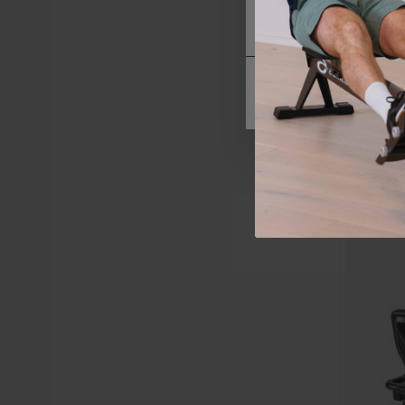
siden av formålet, og 
Abilica
Bike 20 E
Forvente