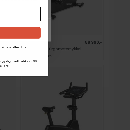
59 990,-
Spirit
89 990,-
n vi behandler dine
CU1000 ENT Ergometersykkel
Bestillingsvare
n gyldig i nettbutikken 30
takere.