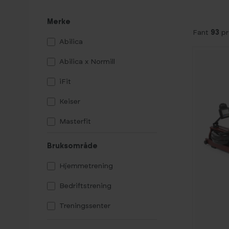
Merke
Fant
93
pr
Abilica
Abilica x Normill
iFit
Keiser
Masterfit
NordicTrack
Bruksområde
ProForm
Hjemmetrening
Schwinn Fitness
Bedriftstrening
Sole
Treningssenter
-
4
0
Spirit
%