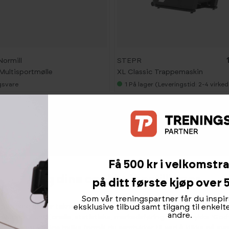
Normill
STEPR
Multisportmølle
XL Classic Trappemaskin
ngsvare
1
På lager (Leveringstid: 2-4 virke
Få 500 kr i velkomstr
Velg dine cookie-innstillinger
på ditt første kjøp over 5
Som vår treningspartner får du inspir
spartnere bruker teknologier, inkludert informasjonskapsler, til å s
eksklusive tilbud samt tilgang til enkel
andre.
inkludert: Funksjonelle, statistiske, markedsføring. Ved å trykke 'God
 Du kan også velge hvilke formål du samtykker til ved å klikke på 