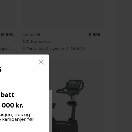
119 990,-
Masterfit
5 999,-
170 Romaskin
dager)
Forventet på lager den 11.09.2026
abatt
 000 kr.
asjon, tips og
amle informasjon om
te kampanjer før
ta', samtykker du til
avmerkingsboksen ved