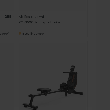
299,-
Abilica x Normill
d
XC-3000 Multisportmølle
edager)
Bestillingsvare