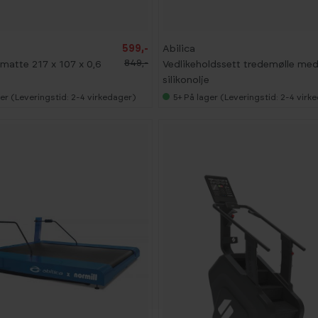
599,-
Abilica
849,-
matte 217 x 107 x 0,6
Vedlikeholdssett tredemølle me
silikonolje
er (Leveringstid: 2-4 virkedager)
5+
På lager (Leveringstid: 2-4 virk