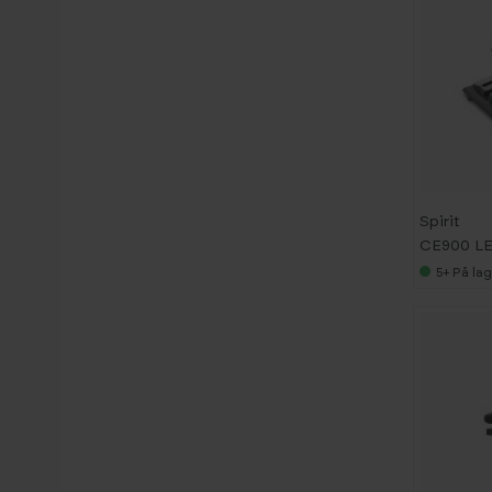
Spirit
CE900 LED
5+
På lag