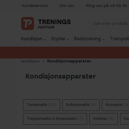
Kundeservice
Om oss
Ring oss på 40 00 34
p til innhold
Gå til søk
Gå til navigasjon
Kondisjon
Styrke
Basistrening
Trampoli
Kondisjon
Kondisjonsapparater
Kondisjonsapparater
Tredemølle
(26)
Rulleskimølle
(3)
Romaskin
(9
Trappemaskin & Stepmaskin
(7)
Airbikes
(3)
Ko