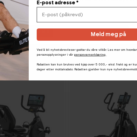
E-post adresse *
deretter trykke 'Lagre innstillinger'.
Velg
Avvis alle
Godta alle informasjonskapsler
Meld meg på
5 499,-
Spirit
1
Ved å bli nyhetsbrevleser godtar du våre vilkår. Les mer om hvorda
rgometersykkel
CT1000 ENT Tredemølle
personopplysninger i vår
personvernerklæring.
t på lager den 11.08.2026
Bestillingsvare
Rabatten kan kun brukes ved kjøp over 5 000,- eksl. frakt og er ku
dager etter mottaksdato. Rabatten gjelder kun nye nyhetsbrevmot