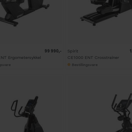
99 990,-
Spirit
1
NT Ergometersykkel
CE1000 ENT Crosstrainer
ngsvare
Bestillingsvare