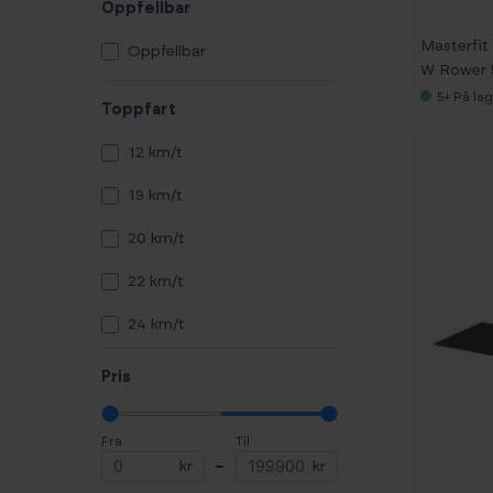
Oppfellbar
STEPR
Masterfit
Oppfellbar
Xterra
W Rower 
5+
På lag
Toppfart
12 km/t
19 km/t
20 km/t
22 km/t
24 km/t
30 km/t
Pris
Fra
Til
kr
–
kr
-
2