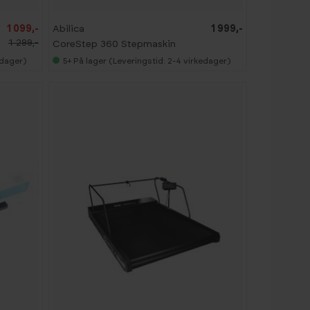
1 099,-
Abilica
1 999,-
1 299,-
CoreStep 360 Stepmaskin
edager)
5+
På lager (Leveringstid: 2-4 virkedager)