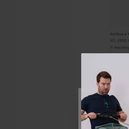
Abilica x 
XC-3300 
Bestilli
Vi og våre forretning
deg for ulike formål, 
alle disse formålene.