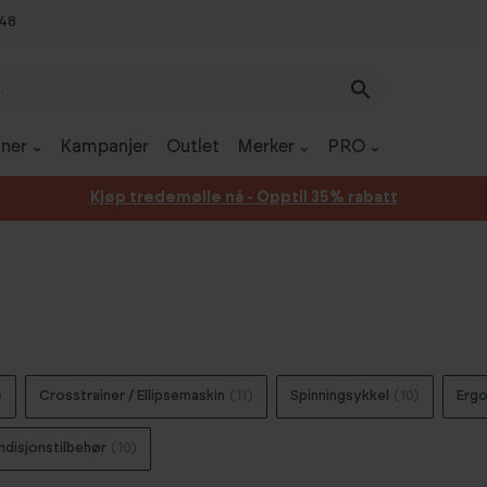
 48
ner
Kampanjer
Outlet
Merker
PRO
Kjøp tredemølle nå - Opptil 35% rabatt
)
Crosstrainer / Ellipsemaskin
(11)
Spinningsykkel
(10)
Erg
ndisjonstilbehør
(10)