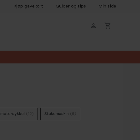
Kjøp gavekort
Guider og tips
Min side
ometersykkel
(12)
Stakemaskin
(6)