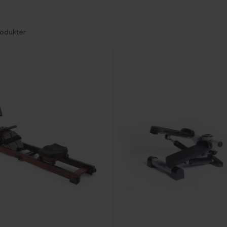
odukter
-
1
5
%