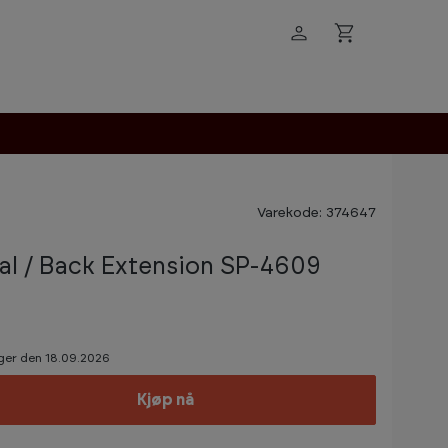
Varekode: 374647
l / Back Extension SP-4609
ager den 18.09.2026
Kjøp nå