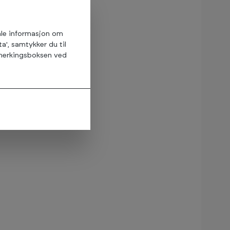
amle informasjon om
ta', samtykker du til
avmerkingsboksen ved