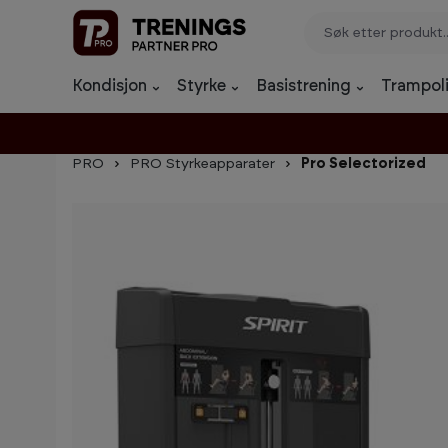
p til innhold
Gå til søk
Gå til navigasjon
Kondisjon
Styrke
Basistrening
Trampoli
PRO
PRO Styrkeapparater
Pro Selectorized
Hopp over bildegalleri