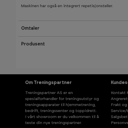
Maskinen har også en integrert repetisjonsteller.
Omtaler
Produsent
Om Treningspartner
Kundes
Treningspartner AS er en
Kontakt 
spesialforhandler for treningsutstyr og
Angreret
treningsapparater til hjemmetrening,
Frakt og
bedrift, treningssenter og toppidrett.
Service/
I vårt showroom er du velkommen til å
Salgsbet
teste din nye treningspartner.
Personve