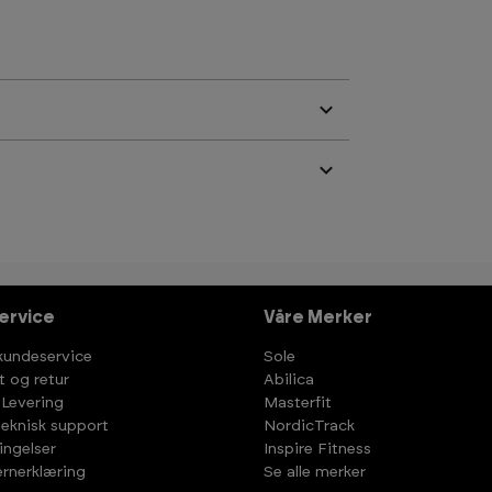
ervice
Våre Merker
kundeservice
Sole
t og retur
Abilica
 Levering
Masterfit
teknisk support
NordicTrack
ingelser
Inspire Fitness
rnerklæring
Se alle merker