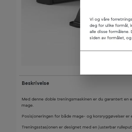
Vi og våre forretning
deg for ulike formål, 
alle disse formålene.
siden av formålet, og 
Beskrivelse
Med denne doble treningsmaskinen er du garantert en e
mage.
Posisjoneringen for både mage- og korsryggøvelser er enk
Treningsstasjonen er designet med en justerbar rulleput