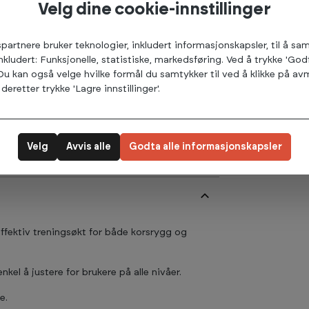
Velg dine cookie-innstillinger
spartnere bruker teknologier, inkludert informasjonskapsler, til å s
inkludert: Funksjonelle, statistiske, markedsføring. Ved å trykke 'God
 Du kan også velge hvilke formål du samtykker til ved å klikke på 
deretter trykke 'Lagre innstillinger'.
Velg
Avvis alle
Godta alle informasjonskapsler
ffektiv treningsøkt for både korsrygg og
el å justere for brukere på alle nivåer.
e.