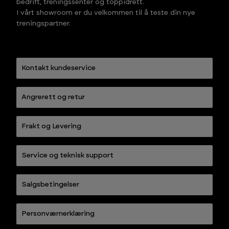
bedrift, treningssenter og toppidrett.
I vårt showroom er du velkommen til å teste din nye
treningspartner.
Kontakt kundeservice
Angrerett og retur
Frakt og Levering
Service og teknisk support
Salgsbetingelser
Personværnerklæring