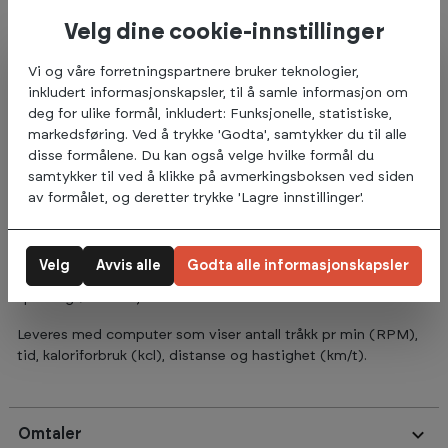
Velg dine cookie-innstillinger
Abilica Racer 2.1 er en racing inspirert spinningsykkel for
deg som vil ha sykkelfølelsen innendørs. Sykkelen
Vi og våre forretningspartnere bruker teknologier,
leveres med 22 kg tungt svinghjul, som gir deg et jevnt
inkludert informasjonskapsler, til å samle informasjon om
og godt tråkk, uansett motstand.
deg for ulike formål, inkludert: Funksjonelle, statistiske,
markedsføring. Ved å trykke 'Godta', samtykker du til alle
Reimdrift for stillegående trening. På spinningsykkelen
disse formålene. Du kan også velge hvilke formål du
Abilica Racer 2.1 kan du justere setet opp og ned, samt frem
samtykker til ved å klikke på avmerkingsboksen ved siden
og tilbake. Setehøyden kan justeres, slik at den passer for de
av formålet, og deretter trykke 'Lagre innstillinger'.
med innerbenlengde mellom 82-105 cm. Styret kan også
justeres opp og ned og frem og tilbake, slik at du finner din
beste sittestilling.
Velg
Avvis alle
Godta alle informasjonskapsler
Sykkelen har fastnav slik at den gir deg den ordentlige
spinningfølelsen hjemme.
Leveres med computer som viser antall tråkk pr min (RPM),
tid, kaloriforbruk (kcl), distanse og hastighet (km/t).
Omtaler