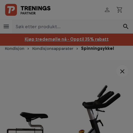
Hopp til innhold
Kjøp tredemølle nå - Opptil 35% rabatt
Kondisjon
Kondisjonsapparater
Spinningsykkel
Hopp over bildegalleri