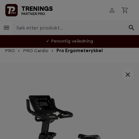
Hopp til innhold
✓ Personlig veiledning
PRO
PRO Cardio
Pro Ergometerykkel
Hopp over bildegalleri