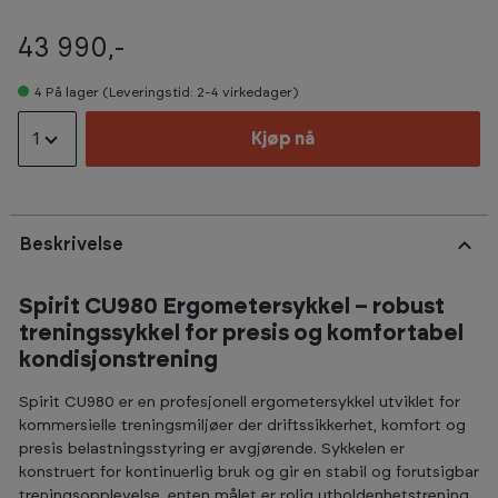
43 990,-
4
På lager (Leveringstid: 2-4 virkedager)
1
Kjøp nå
Beskrivelse
Spirit CU980 Ergometersykkel – robust
treningssykkel for presis og komfortabel
kondisjonstrening
Spirit CU980 er en profesjonell ergometersykkel utviklet for
kommersielle treningsmiljøer der driftssikkerhet, komfort og
presis belastningsstyring er avgjørende. Sykkelen er
konstruert for kontinuerlig bruk og gir en stabil og forutsigbar
treningsopplevelse, enten målet er rolig utholdenhetstrening,