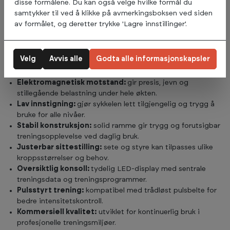
disse formålene. Du kan også velge hvilke formål du
også under lengre økter. Dette gjør Spirit CU980 til et
samtykker til ved å klikke på avmerkingsboksen ved siden
naturlig valg i treningssentre, bedriftsgym,
av formålet, og deretter trykke 'Lagre innstillinger'.
rehabiliteringsmiljøer og institusjoner.
Hvorfor velge Spirit CU980
Velg
Avvis alle
Godta alle informasjonskapsler
Ergometersykkel?
Elektromagnetisk motstand:
gir presis, jevn og
stillegående belastning under hele økten.
Lav innstigning:
gjør sykkelen lett tilgjengelig og trygg å
bruke for alle nivåer.
Stabil konstruksjon:
solid ramme gir trygg og forutsigbar
treningsopplevelse ved daglig bruk.
Justerbar sittestilling:
sete og styre kan tilpasses ulike
kroppsstørrelser og behov.
Oversiktlig konsoll:
tydelig LED-display med sentrale
treningsdata og treningsprogrammer.
Pulsstyrt trening:
kompatibel med trådløst pulsbelte for
bedre intensitetskontroll.
Kommersiell kvalitet:
utviklet for kontinuerlig bruk i
profesjonelle treningsmiljøer.