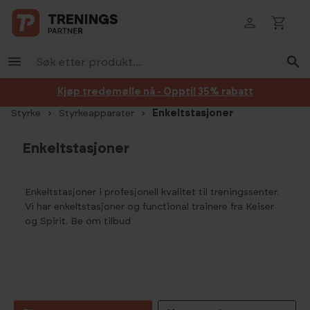
Hopp til innhold
Kjøp tredemølle nå - Opptil 35% rabatt
Styrke
Styrkeapparater
Enkeltstasjoner
Enkeltstasjoner
Enkeltstasjoner i profesjonell kvalitet til treningssenter.
Vi har enkeltstasjoner og functional trainere fra Keiser
og Spirit. Be om tilbud