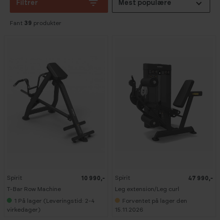
Filtrer
Mest populære
Fant
39
produkter
Spirit
Spirit
10 990,-
47 990,-
T-Bar Row Machine
Leg extension/Leg curl
1
På lager (Leveringstid: 2-4
Forventet på lager den
virkedager)
15.11.2026