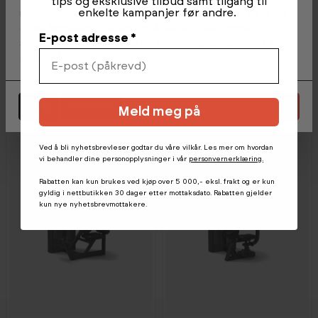
tips og eksklusive tilbud samt tilgang til
enkelte kampanjer før andre.
markedsføring. Ved å trykke 'Godta', samtykker du til alle
disse formålene. Du kan også velge hvilke formål du
E-post adresse *
Spirit
Spirit
50 990,-
46 990,-
samtykker til ved å klikke på avmerkingsboksen ved siden
Chest Press/Shoulder
Abdominal
av formålet, og deretter trykke 'Lagre innstillinger'.
Press
2
På lager (Leveringstid: 2-4
4
På lager (Leveringstid: 2-4
virkedager)
virkedager)
Velg
Avvis alle
Godta alle informasjonskapsler
Meld meg på
Ved å bli nyhetsbrevleser godtar du våre vilkår. Les mer om hvordan
vi behandler dine personopplysninger i vår
personvernerklæring.
Rabatten kan kun brukes ved kjøp over 5 000,- eksl. frakt og er kun
gyldig i nettbutikken 30 dager etter mottaksdato. Rabatten gjelder
kun nye nyhetsbrevmottakere.