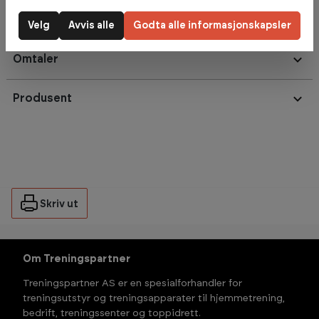
Maksvekt: 100 kg
Velg
Avvis alle
Godta alle informasjonskapsler
Omtaler
Produsent
Skriv ut
Om Treningspartner
Treningspartner AS er en spesialforhandler for
treningsutstyr og treningsapparater til hjemmetrening,
bedrift, treningssenter og toppidrett.