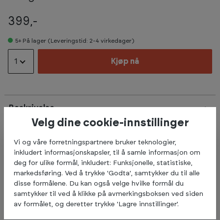
399,-
5+
På lager (Leveringstid: 2-4 virkedager)
1
Kjøp nå
Beskrivelse
Velg dine cookie-innstillinger
Abilica HangOn styrker muskulatur i armer og bryst.
Vi og våre forretningspartnere bruker teknologier,
inkludert informasjonskapsler, til å samle informasjon om
Abilica Hang On har en justerbar lengde på 62-93cm.
deg for ulike formål, inkludert: Funksjonelle, statistiske,
Når festene er montert i karmen, kan trapeset enkelt settes i
markedsføring. Ved å trykke 'Godta', samtykker du til alle
og tas ut igjen ved å justere lengden. De ekstra festene gjør
disse formålene. Du kan også velge hvilke formål du
at det også kan festes i dørkarmen nede. Det gir mulighet for
samtykker til ved å klikke på avmerkingsboksen ved siden
situps og push-ups trening.
av formålet, og deretter trykke 'Lagre innstillinger'.
Håndtak i mosegummi for godt grep.