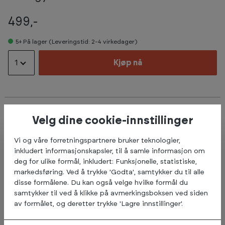
499,-
5+
På lager (Leveringstid: 2-4 virkedager)
1
Kjøp nå
Beskrivelse
Velg dine cookie-innstillinger
Abilica Doorgym er perfekt for øvelsene chin-ups og
Vi og våre forretningspartnere bruker teknologier,
pull-ups. Den henges i døråpningen uten bruk av
inkludert informasjonskapsler, til å samle informasjon om
verktøy, og kan enkelt tas ned når den ikke er i bruk.
deg for ulike formål, inkludert: Funksjonelle, statistiske,
markedsføring. Ved å trykke 'Godta', samtykker du til alle
Ulike håndtak i myk mosegummi for flere varierte grep.
disse formålene. Du kan også velge hvilke formål du
Passer til døråpninger fra 73 cm til 90 cm og veggtykkelse
samtykker til ved å klikke på avmerkingsboksen ved siden
10-15 cm (standard lettvegg).
av formålet, og deretter trykke 'Lagre innstillinger'.
Maks brukervekt 100 kg.