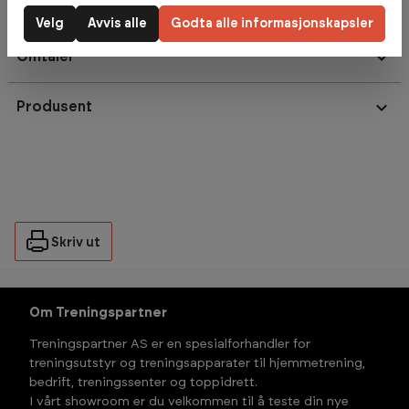
Velg
Avvis alle
Godta alle informasjonskapsler
Omtaler
Produsent
Skriv ut
Om Treningspartner
Treningspartner AS er en spesialforhandler for
treningsutstyr og treningsapparater til hjemmetrening,
bedrift, treningssenter og toppidrett.
I vårt showroom er du velkommen til å teste din nye