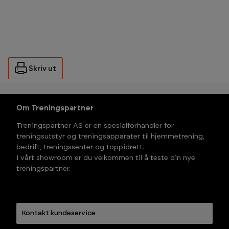
Skriv ut
Om Treningspartner
Treningspartner AS er en spesialforhandler for
treningsutstyr og treningsapparater til hjemmetrening,
bedrift, treningssenter og toppidrett.
I vårt showroom er du velkommen til å teste din nye
treningspartner.
Kontakt kundeservice