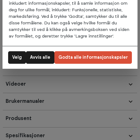
tyngre kan de gjøres med strikk. Da fester du strikken Abilica
inkludert informasjonskapsler, til å samle informasjon om
PowerBand i push-ups håndtakene eller i pull-up stangen.
deg for ulike formål, inkludert: Funksjonelle, statistiske,
Abilica PowerTower 2.0 har gode polstrede puter og gumiert
markedsføring. Ved å trykke 'Godta', samtykker du til alle
grep for optimal komfort og treningsopplevelse. Det er også
disse formålene. Du kan også velge hvilke formål du
et trinn på hver side, slik at du enkelt og raskt kan komme
samtykker til ved å klikke på avmerkingsboksen ved siden
deg opp og ned fra treningsapparatet. Leveres med
av formålet, og deretter trykke 'Lagre innstillinger'.
gummierte føtter som beskytter gulvet.
Velg
Avvis alle
Godta alle informasjonskapsler
Omtaler
Videoer
Brukermanualer
Produsent
Spesifikasjoner