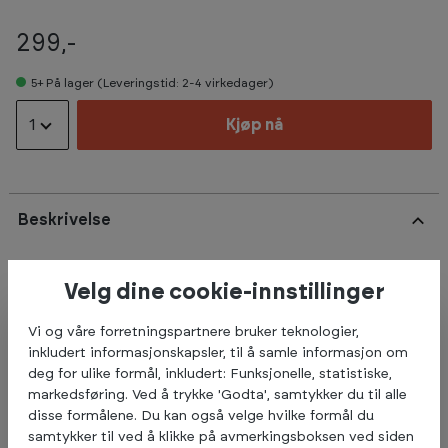
299,-
5+
På lager (Leveringstid: 2-4 virkedager)
1
Kjøp nå
Beskrivelse
Abilica RubberBands Set ECO er produsert i
Velg dine cookie-innstillinger
naturgummi.
Vi og våre forretningspartnere bruker teknologier,
De 3 stk strikkene har ulik motstand
inkludert informasjonskapsler, til å samle informasjon om
Lett: ca 4-15,5 kg
deg for ulike formål, inkludert: Funksjonelle, statistiske,
Medium: ca 7-25 kg
markedsføring. Ved å trykke 'Godta', samtykker du til alle
Hard: 9-34 kg
disse formålene. Du kan også velge hvilke formål du
samtykker til ved å klikke på avmerkingsboksen ved siden
Lengde 23 cm