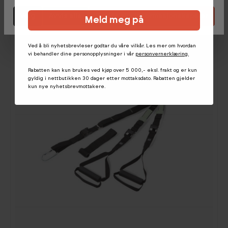
Velg
Avvis alle
Godta alle informasjonskapsler
Meld meg på
Ved å bli nyhetsbrevleser godtar du våre vilkår. Les mer om hvordan
vi behandler dine personopplysninger i vår
personvernerklæring.
Rabatten kan kun brukes ved kjøp over 5 000,- eksl. frakt og er kun
gyldig i nettbutikken 30 dager etter mottaksdato. Rabatten gjelder
kun nye nyhetsbrevmottakere.