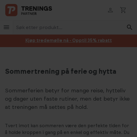
Hopp til innhold
Kjøp tredemølle nå - Opptil 35% rabatt
Sommertrening på ferie og hytta
Sommerferien betyr for mange reise, hytteliv
og dager uten faste rutiner, men det betyr ikke
at treningen må settes på hold.
Tvert imot kan sommeren være den perfekte tiden for
å holde kroppen i gang på en enkel og effektiv måte. Du