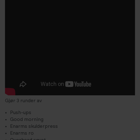
Gjør 3 runder av
Push-ups
Good morning
Enarms skulderpress
Enarms ro