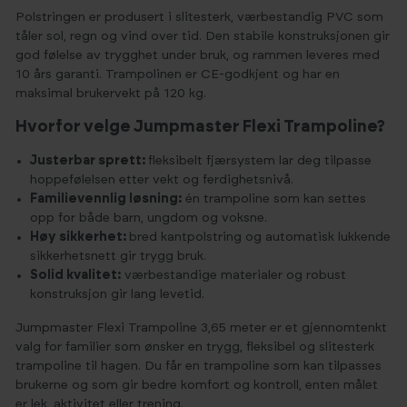
Polstringen er produsert i slitesterk, værbestandig PVC som
tåler sol, regn og vind over tid. Den stabile konstruksjonen gir
god følelse av trygghet under bruk, og rammen leveres med
10 års garanti. Trampolinen er CE-godkjent og har en
maksimal brukervekt på 120 kg.
Hvorfor velge Jumpmaster Flexi Trampoline?
Justerbar sprett:
fleksibelt fjærsystem lar deg tilpasse
hoppefølelsen etter vekt og ferdighetsnivå.
Familievennlig løsning:
én trampoline som kan settes
opp for både barn, ungdom og voksne.
Høy sikkerhet:
bred kantpolstring og automatisk lukkende
sikkerhetsnett gir trygg bruk.
Solid kvalitet:
værbestandige materialer og robust
konstruksjon gir lang levetid.
Jumpmaster Flexi Trampoline 3,65 meter er et gjennomtenkt
valg for familier som ønsker en trygg, fleksibel og slitesterk
trampoline til hagen. Du får en trampoline som kan tilpasses
brukerne og som gir bedre komfort og kontroll, enten målet
er lek, aktivitet eller trening.