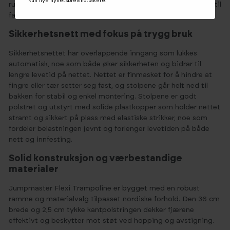
kun nye nyhetsbrevmottakere.
rundt rammen. Resultatet er en trampoline som kan “tunes” til
familien din.
Sikkerhetsnett med fokus på trygg bruk
Sikkerhetsnettet har overlappende inngang som lukkes
automatisk, noe som både øker sikkerheten og bidrar til
lengre levetid på nettet. Nettet er finmasket for å hindre at
fingre eller tær setter seg fast, og stolpene går helt ned til
bakken for stabil og enkel montering. Stolpene er godt
polstret og utstyrt med solide plastkopper som holder nettet
stramt og sikkert på plass med elastiske strikker, noe som
fordeler belastningen jevnt og forlenger levetiden på både
nett og innfesting.
Solid konstruksjon og værbestandige
materialer
Jumpmaster Flexi Trampoline er bygget med en robust
ramme og materialvalg tilpasset nordiske forhold. Den 36 cm
brede og 2,5 cm tykke kantpolstringen dekker fjærene
effektivt og beskytter mot støt ved hopping og avstigning.