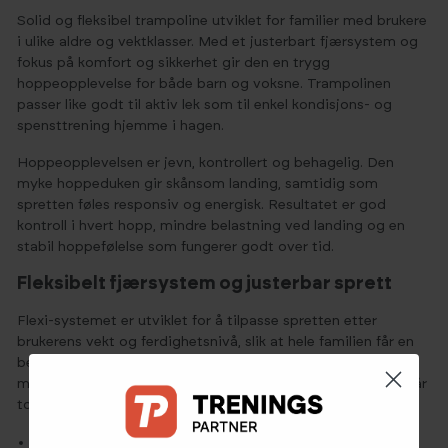
Solid og fleksibel trampoline utviklet for familier med brukere
i ulike aldre og vektklasser. Med et justerbart fjærsystem og
fokus på komfort og sikkerhet gir den en trygg
hoppeopplevelse for både barn og voksne. Trampolinen
passer like godt til aktiv lek som til enkel kondisjons- og
spensttrening hjemme i hagen.
Hoppeopplevelsen er jevn, kontrollert og behagelig. Den
myke hoppeduken gir skånsom landing, samtidig som
spretten føles responsiv og energisk. Resultatet er god
kontroll i hvert hopp, mindre belastning ved landing og en
stabil hoppefølelse som fungerer godt over tid.
Fleksibelt fjærsystem og justerbar sprett
Flexi-systemet er utviklet for å tilpasse spretten etter
brukerens vekt og ferdighetsnivå, slik at hele familien får en
bedre og tryggere hoppeopplevelse. Trampolinen leveres
med totalt 108 fjærer, hvorav 72 brukes i monteringen. Du får
to fjærtyper:
Fjær type 1:
fast og normal, som gir ekstra støtte og