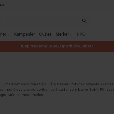
 48
ner
Kampanjer
Outlet
Merker
PRO
Kjøp tredemølle nå - Opptil 35% rabatt
 1983, med det enkle målet å gi våre kunder utstyr av høyeste kvalit
g med å designe og utvikle hvert utstyr som bærer Spirit Fitness n
et Spirit Fitness merket.