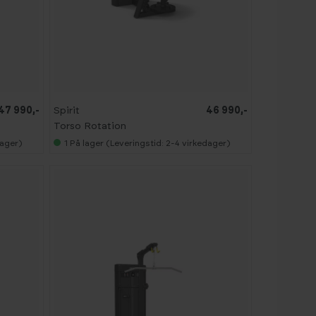
47 990,-
Spirit
46 990,-
Torso Rotation
dager)
1
På lager (Leveringstid: 2-4 virkedager)