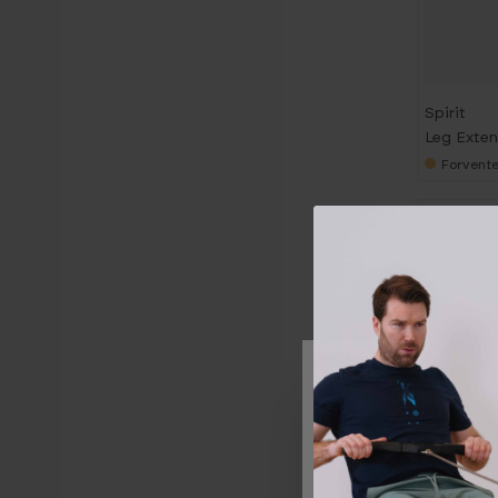
Spirit
Leg Exten
Forvente
Vi og våre forretning
deg for ulike formål, 
alle disse formålene.