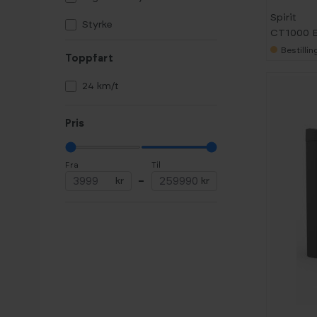
Spirit
Styrke
CT1000 E
Bestilli
Crosstrainer /
Toppfart
Ellipsemaskin
24 km/t
Pris
Fra
Til
kr
–
kr