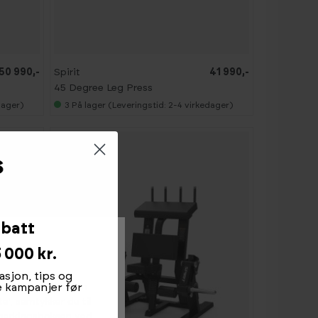
50 990,-
Spirit
41 990,-
45 Degree Leg Press
dager)
3
På lager (Leveringstid: 2-4 virkedager)
abatt
 000 kr.
asjon, tips og
amle informasjon om
te kampanjer før
ta', samtykker du til
avmerkingsboksen ved