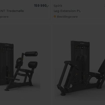
159 990,-
Spirit
NT Tredemølle
Leg Extension PL
ngsvare
Bestillingsvare