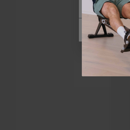
siden av formålet, og 
Spirit
Low Row
1
På lage