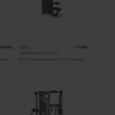
46 990,-
Spirit
47 990,-
Lat Pulldown SP -4313
dager)
4
På lager (Leveringstid: 2-4 virkedager)