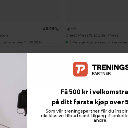
46 990,-
Spirit
sion
Chest Press/Shoulder Press
t på lager den 18.09.2026
2
På lager (Leveringstid: 2-4 virke
Få 500 kr i velkomstr
Velg dine cookie-innstillinger
på ditt første kjøp over 5
Som vår treningspartner får du inspir
spartnere bruker teknologier, inkludert informasjonskapsler, til å s
eksklusive tilbud samt tilgang til enkel
andre.
inkludert: Funksjonelle, statistiske, markedsføring. Ved å trykke 'God
 Du kan også velge hvilke formål du samtykker til ved å klikke på 