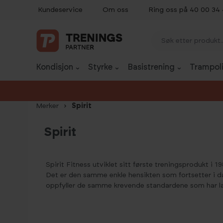
Kundeservice
Om oss
Ring oss på 40 00 34
p til innhold
Gå til søk
Gå til navigasjon
Kondisjon
Styrke
Basistrening
Trampoli
Merker
Spirit
Spirit
Spirit Fitness utviklet sitt første treningsprodukt i
Det er den samme enkle hensikten som fortsetter i da
oppfyller de samme krevende standardene som har lag