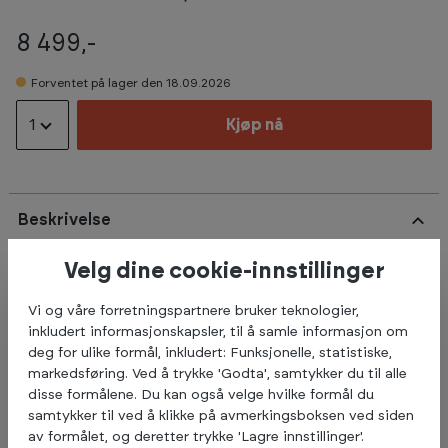
8 499,-
Forventet på lager den 18.09.2026
1
Kjøp nå
Beskrivelse
Velg dine cookie-innstillinger
Høy kvalitets rygghev fra Spirit Fitness, bygd for å tåle
kommersielt bruk.
Vi og våre forretningspartnere bruker teknologier,
inkludert informasjonskapsler, til å samle informasjon om
45-graders posisjonering er ideell for trening av bakre
deg for ulike formål, inkludert: Funksjonelle, statistiske,
muskelgruppe
markedsføring. Ved å trykke 'Godta', samtykker du til alle
Lårputene er justerbare for å passe alle bruker størrelser
disse formålene. Du kan også velge hvilke formål du
Nedre leggputer støtter ved leggen
samtykker til ved å klikke på avmerkingsboksen ved siden
Produktet veier 51 kg
av formålet, og deretter trykke 'Lagre innstillinger'.