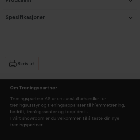
Produsent
Spesifikasjoner
Skriv ut
Om Treningspartner
Treningspartner AS er en spesialforhandler for
treningsutstyr og treningsapparater til hjemmetrening,
bedrift, treningssenter og toppidrett.
I vårt showroom er du velkommen til å teste din nye
treningspartner.