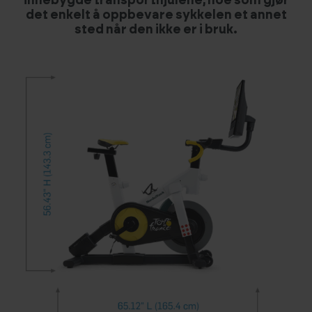
innebygde transporthjulene, noe som gjør
det enkelt å oppbevare sykkelen et annet
sted når den ikke er i bruk.