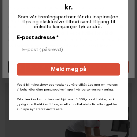
kr.
Vi og våre forretningspartnere bruker teknologier,
inkludert informasjonskapsler, til å samle informasjon om
Som vår treningspartner får du inspirasjon,
deg for ulike formål, inkludert: Funksjonelle, statistiske,
tips og eksklusive tilbud samt tilgang til
enkelte kampanjer før andre.
markedsføring. Ved å trykke 'Godta', samtykker du til alle
disse formålene. Du kan også velge hvilke formål du
Sitt i samme posisjon som på
E-post adresse *
samtykker til ved å klikke på avmerkingsboksen ved siden
landeveissykkelen din, med bukkestyre og
av formålet, og deretter trykke 'Lagre innstillinger'.
integrerte gir.
Velg
Avvis alle
Godta alle informasjonskapsler
Hev og senk sykkelen med opptil 20 %
Meld meg på
stigning og -10 % nedoverbakke.
Ved å bli nyhetsbrevleser godtar du våre vilkår. Les mer om hvordan
vi behandler dine personopplysninger i vår
personvernerklæring.
Rabatten kan kun brukes ved kjøp over 5 000,- eksl. frakt og er kun
gyldig i nettbutikken 30 dager etter mottaksdato. Rabatten gjelder
kun nye nyhetsbrevmottakere.