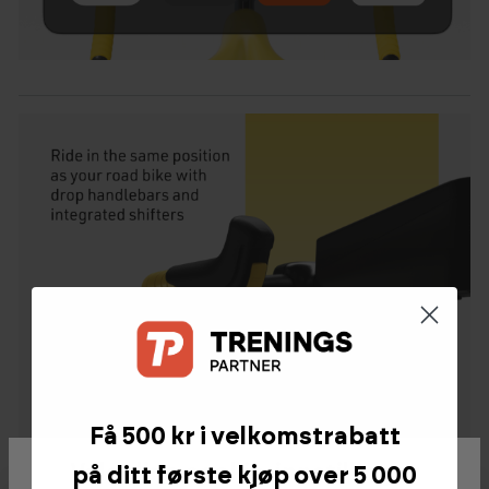
Få 500 kr i velkomstrabatt
Velg dine cookie-innstillinger
på ditt første kjøp over 5 000