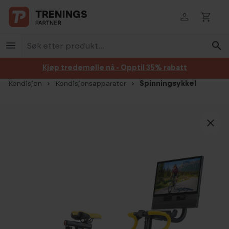
Hopp til innhold
Kjøp tredemølle nå - Opptil 35% rabatt
Kondisjon
Kondisjonsapparater
Spinningsykkel
Hopp over bildegalleri