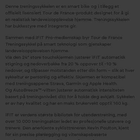
Denne treningssykkelen er en smart bike og i tillegg et
offisielt lisensiert Tour de France-produkt designet for å gi
en realistisk landeveisopplevelse hjemme. Treningssykkelen
har bukkestyre med integrerte gir.
Sammen med iFIT Pro-medlemskap byr Tour de France
Treningssykkel på smart teknologi som gjenskaper
landeveisopplevelsen hjemme.
Via den 24" store touchskjermen justerer iFIT automatisk
stigning og nedoverbakke fra 20 % oppover til -10 %
nedover, og tilpasser motstanden etter din form – slik at hver
sykkeltur er personlig og effektiv. Skjermen er kompatibel
med treningsappene Strava, Garmin og Apple Health.
Og AutoBreeze™-viften justerer automatisk intensiteten
basert på treningsnivået ditt for å holde deg avkjølt.​ Sykkelen
er av høy kvalitet og har en maks brukervekt opptil 160 kg.
iFIT er verdens største bibliotek for utendørstrening, med
over 10 000 treningsøkter ledet av profesjonelle utøvere og
trenere. Den anerkjente syklisttreneren Kevin Poulton, kjent
for sin presise planlegging og vitenskapsbaserte