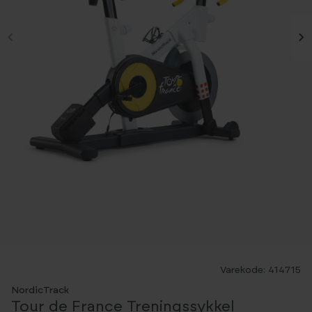
-46%
Varekode: 414715
BESTSELGER
1 års iFIT-medlemskap medfølger
NordicTrack
Tour de France Treningssykkel