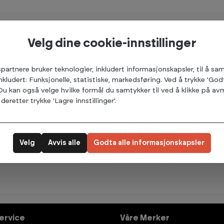
Velg dine cookie-innstillinger
spartnere bruker teknologier, inkludert informasjonskapsler, til å s
inkludert: Funksjonelle, statistiske, markedsføring. Ved å trykke 'God
 Du kan også velge hvilke formål du samtykker til ved å klikke på 
deretter trykke 'Lagre innstillinger'.
Velg
Avvis alle
Godta alle informasjonskapsler
ervice
Våre Merker