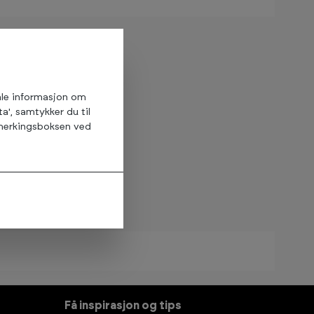
amle informasjon om
ta', samtykker du til
avmerkingsboksen ved
Få inspirasjon og tips