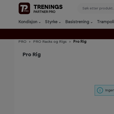
p til innhold
Gå til søk
Gå til navigasjon
Kondisjon
Styrke
Basistrening
Trampoli
PRO
PRO Racks og Rigs
Pro Rig
Pro Rig
Ingen