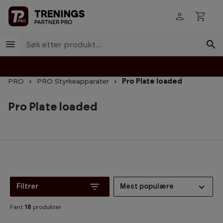
Hopp til innhold
PRO
PRO Styrkeapparater
Pro Plate loaded
Pro Plate loaded
Filtrer
Mest populære
Fant
18
produkter