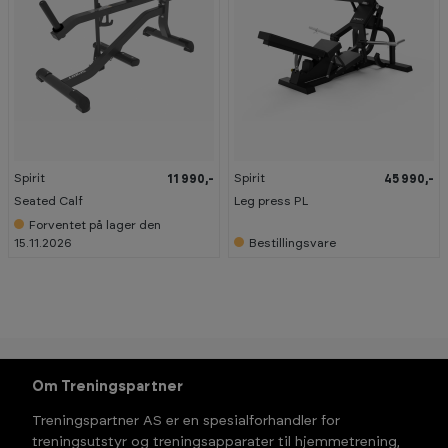
Spirit
Spirit
11 990,-
45 990,-
Seated Calf
Leg press PL
Forventet på lager den
15.11.2026
Bestillingsvare
Om Treningspartner
Treningspartner AS er en spesialforhandler for
treningsutstyr og treningsapparater til hjemmetrening,