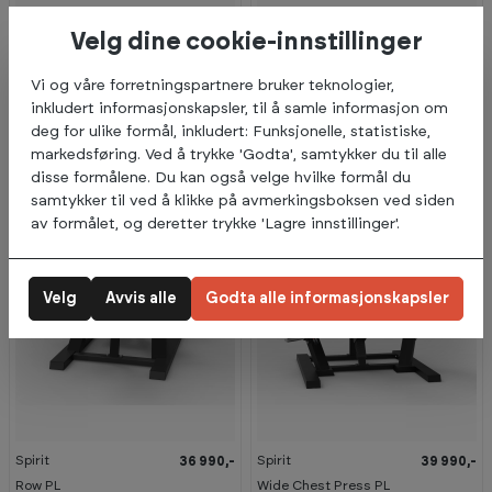
Spirit
Spirit
Velg dine cookie-innstillinger
38 990,-
32 990,-
Standing Leg Curl PL
Calf PL
Vi og våre forretningspartnere bruker teknologier,
1
På lager (Leveringstid: 2-4
inkludert informasjonskapsler, til å samle informasjon om
virkedager)
Bestillingsvare
deg for ulike formål, inkludert: Funksjonelle, statistiske,
markedsføring. Ved å trykke 'Godta', samtykker du til alle
disse formålene. Du kan også velge hvilke formål du
samtykker til ved å klikke på avmerkingsboksen ved siden
av formålet, og deretter trykke 'Lagre innstillinger'.
Velg
Avvis alle
Godta alle informasjonskapsler
Spirit
Spirit
36 990,-
39 990,-
Row PL
Wide Chest Press PL