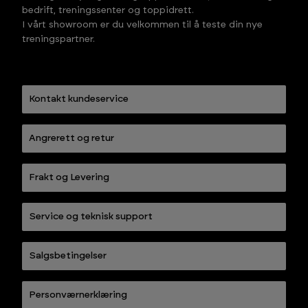
bedrift, treningssenter og toppidrett.
I vårt showroom er du velkommen til å teste din nye
treningspartner.
Kontakt kundeservice
Angrerett og retur
Frakt og Levering
Service og teknisk support
Salgsbetingelser
Personværnerklæring