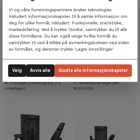
Vi og våre forretningspartnere bruker teknologier,
inkludert informasjonskapsler, til å samle informasjon om
deg for ulike formål, inkludert: Funksjonelle, statistiske,
markedsføring. Ved å trykke 'Godta', samtykker du til alle
disse formålene. Du kan også velge hvilke formål du
samtykker til ved å klikke på avmerkingsboksen ved siden
av formålet, og deretter trykke 'Lagre innstillinger'.
Spirit
Spirit
48 990,-
49 990,-
Smith Machine
Abdominal / Back
Velg
Avvis alle
Godta alle informasjonskapsler
Extension SP-4609
3
På lager (Leveringstid: 2-4
Forventet på lager den
virkedager)
18.09.2026