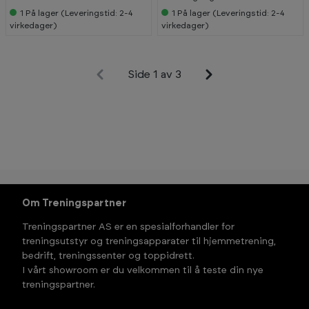
1
På lager (Leveringstid: 2-4
1
På lager (Leveringstid: 2-4
virkedager)
virkedager)
Side 1 av 3
Om Treningspartner
Treningspartner AS er en spesialforhandler for
treningsutstyr og treningsapparater til hjemmetrening,
bedrift, treningssenter og toppidrett.
I vårt showroom er du velkommen til å teste din nye
treningspartner.