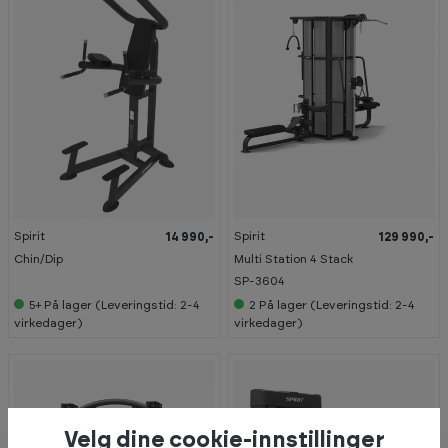
Spirit
Spirit
14 990,-
129 990,-
Chin/Dip
Multi Station 4 Stack
SP-3604
5+
På lager (Leveringstid: 2-4
2
På lager (Leveringstid: 2-4
virkedager)
virkedager)
Velg dine cookie-innstillinger